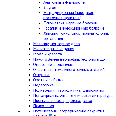
Анатомия и физиология
Другое
Нетрадиционная (народная,
восточная, целители)
Психиатрия, нервные болезни
Терапия и инфекционные болезни
Хирургия, онкология, травматология,
ортопедия
Металлургия, горное дело
Миниатюрные издания
Мода и красота
Науки о Земле (география, геология и др.)
Огород, сад, растения
Отдельные тома многотомных изданий
Открытки
Охота и рыбалка
Педагогика
Политология, геополитика, дипломатия
Популярная научно-техническая литература
Промышленность, производство
Психология
Путешествия. Географические открытия