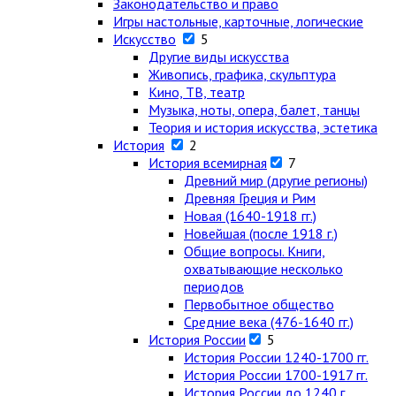
Законодательство и право
Игры настольные, карточные, логические
Искусство
5
Другие виды искусства
Живопись, графика, скульптура
Кино, ТВ, театр
Музыка, ноты, опера, балет, танцы
Теория и история искусства, эстетика
История
2
История всемирная
7
Древний мир (другие регионы)
Древняя Греция и Рим
Новая (1640-1918 гг.)
Новейшая (после 1918 г.)
Общие вопросы. Книги,
охватывающие несколько
периодов
Первобытное общество
Средние века (476-1640 гг.)
История России
5
История России 1240-1700 гг.
История России 1700-1917 гг.
История России до 1240 г.