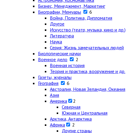
Астрономия, Космонавтика
Бизнес, Менеджмент, Маркетинг
Биографии, Мемуары
6
Война, Политика, Дипломатия
Другое
Искусство (театр, музыка, кино и др.)
Литература
Наука
Серия: Жизнь замечательных людей
Биологические науки
Военное дело
2
Военная история
Теория и практика, вооружение и др.
Газеты, журналы
География
6
Австралия, Новая Зеландия, Океания
Азия
Америка
2
Северная
Южная и Центральная
Арктика, Антарктика
Африка
2
Другие страны