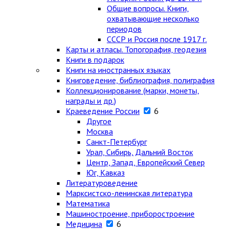
Общие вопросы. Книги,
охватывающие несколько
периодов
СССР и Россия после 1917 г.
Карты и атласы. Топогорафия, геодезия
Книги в подарок
Книги на иностранных языках
Книговедение, библиография, полиграфия
Коллекционирование (марки, монеты,
награды и др.)
Краеведение России
6
Другое
Москва
Санкт-Петербург
Урал, Сибирь, Дальний Восток
Центр, Запад, Европейский Север
Юг, Кавказ
Литературоведение
Марксистско-ленинская литература
Математика
Машиностроение, приборостроение
Медицина
6