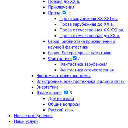
Поэзия до XX в.
Приключения
Проза
4
Проза зарубежная XX-XXI вв.
Проза зарубежная до XX в.
Проза отечественная XX-XXI вв.
Проза отечественная до XX в.
Серия: Библиотека приключений и
научной фантастики
Серия: Литературные памятники
Фантастика
2
Фантастика зарубежная
Фантастика отечественная
Экономика, политэкономия
Электроника, электротехника, радио и связь
Энергетика
Языкознание
3
Другие языки
Общие вопросы
Русский язык
Новые поступления
Наши услуги