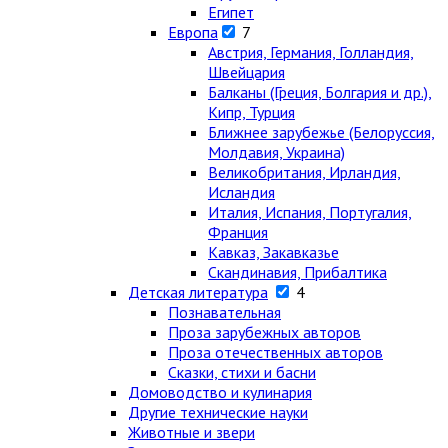
Египет
Европа
7
Австрия, Германия, Голландия,
Швейцария
Балканы (Греция, Болгария и др.),
Кипр, Турция
Ближнее зарубежье (Белоруссия,
Молдавия, Украина)
Великобритания, Ирландия,
Исландия
Италия, Испания, Португалия,
Франция
Кавказ, Закавказье
Скандинавия, Прибалтика
Детская литература
4
Познавательная
Проза зарубежных авторов
Проза отечественных авторов
Сказки, стихи и басни
Домоводство и кулинария
Другие технические науки
Животные и звери