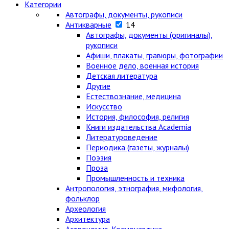
Категории
Автографы, документы, рукописи
Антикварные
14
Автографы, документы (оригиналы),
рукописи
Афиши, плакаты, гравюры, фотографии
Военное дело, военная история
Детская литература
Другие
Естествознание, медицина
Искусство
История, философия, религия
Книги издательства Academia
Литературоведение
Периодика (газеты, журналы)
Поэзия
Проза
Промышленность и техника
Антропология, этнография, мифология,
фольклор
Археология
Архитектура