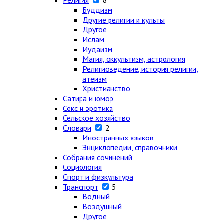
Религия
8
Буддизм
Другие религии и культы
Другое
Ислам
Иудаизм
Магия, оккультизм, астрология
Религиоведение, история религии,
атеизм
Христианство
Сатира и юмор
Секс и эротика
Сельское хозяйство
Словари
2
Иностранных языков
Энциклопедии, справочники
Собрания сочинений
Социология
Спорт и физкультура
Транспорт
5
Водный
Воздушный
Другое