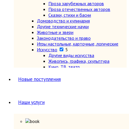
Проза зарубежных авторов
Проза отечественных авторов
Сказки, стихи и басни
Домоводство и кулинария
Другие технические науки
Животные и звери
Законодательство и право
Игры настольные, карточные, логические
Искусство
5
Другие виды искусства
Живопись, графика, скульптура
Кино, ТВ, театр
Музыка, ноты, опера, балет, танцы
Теория и история искусства, эстетика
Новые поступления
История
2
История всемирная
7
Древний мир (другие регионы)
Древняя Греция и Рим
Наши услуги
Новая (1640-1918 гг.)
Новейшая (после 1918 г.)
Общие вопросы. Книги,
охватывающие несколько