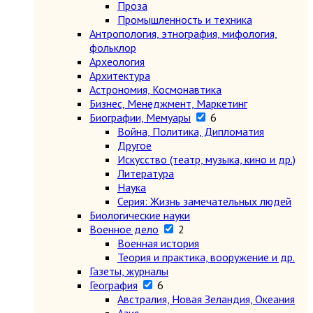
Проза
Промышленность и техника
Антропология, этнография, мифология,
фольклор
Археология
Архитектура
Астрономия, Космонавтика
Бизнес, Менеджмент, Маркетинг
Биографии, Мемуары
6
Война, Политика, Дипломатия
Другое
Искусство (театр, музыка, кино и др.)
Литература
Наука
Серия: Жизнь замечательных людей
Биологические науки
Военное дело
2
Военная история
Теория и практика, вооружение и др.
Газеты, журналы
География
6
Австралия, Новая Зеландия, Океания