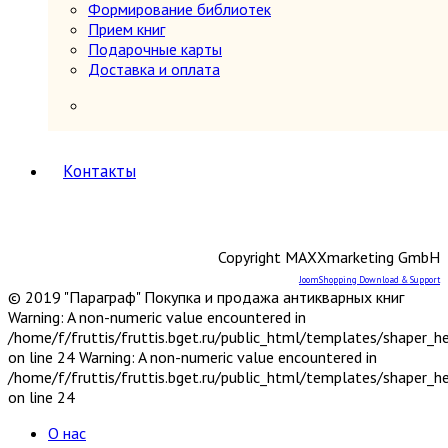
периодов
Формирование библиотек
Первобытное общество
Прием книг
Средние века (476-1640 гг.)
Подарочные карты
История России
5
Доставка и оплата
История России 1240-1700 гг.
История России 1700-1917 гг.
История России до 1240 г.
Общие вопросы. Книги,
охватывающие несколько
Контакты
периодов
СССР и Россия после 1917 г.
Карты и атласы. Топогорафия, геодезия
Книги в подарок
Copyright MAXXmarketing GmbH
Книги на иностранных языках
JoomShopping Download & Support
Книговедение, библиография, полиграфия
© 2019 "Параграф" Покупка и продажа антикварных книг
Коллекционирование (марки, монеты,
Warning: A non-numeric value encountered in
награды и др.)
/home/f/fruttis/fruttis.bget.ru/public_html/templates/shaper_
Краеведение России
6
on line 24 Warning: A non-numeric value encountered in
Другое
/home/f/fruttis/fruttis.bget.ru/public_html/templates/shaper_
Москва
on line 24
Санкт-Петербург
Урал, Сибирь, Дальний Восток
О нас
Центр, Запад, Европейский Север