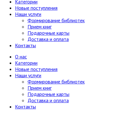
Категории
Юг, Кавказ
Новые поступления
Литературоведение
Наши услуги
Марксистско-ленинская литература
Формирование библиотек
Математика
Прием книг
Машиностроение, приборостроение
Подарочные карты
Медицина
6
Доставка и оплата
Анатомия и физиология
Контакты
Другое
Нетрадиционная (народная,
О нас
восточная, целители)
Категории
Психиатрия, нервные болезни
Новые поступления
Терапия и инфекционные болезни
Наши услуги
Хирургия, онкология, травматология,
Формирование библиотек
ортопедия
Прием книг
Металлургия, горное дело
Подарочные карты
Миниатюрные издания
Доставка и оплата
Мода и красота
Контакты
Науки о Земле (география, геология и др.)
Огород, сад, растения
Отдельные тома многотомных изданий
Открытки
Охота и рыбалка