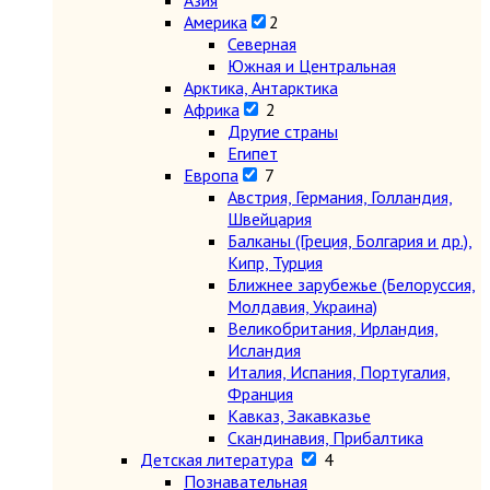
Азия
Америка
2
Северная
Южная и Центральная
Арктика, Антарктика
Африка
2
Другие страны
Египет
Европа
7
Австрия, Германия, Голландия,
Швейцария
Балканы (Греция, Болгария и др.),
Кипр, Турция
Ближнее зарубежье (Белоруссия,
Молдавия, Украина)
Великобритания, Ирландия,
Исландия
Италия, Испания, Португалия,
Франция
Кавказ, Закавказье
Скандинавия, Прибалтика
Детская литература
4
Познавательная