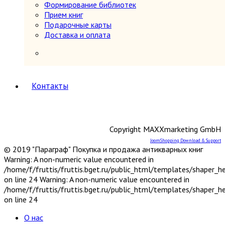
периодов
Формирование библиотек
Первобытное общество
Прием книг
Средние века (476-1640 гг.)
Подарочные карты
История России
5
Доставка и оплата
История России 1240-1700 гг.
История России 1700-1917 гг.
История России до 1240 г.
Общие вопросы. Книги,
охватывающие несколько
Контакты
периодов
СССР и Россия после 1917 г.
Карты и атласы. Топогорафия, геодезия
Книги в подарок
Copyright MAXXmarketing GmbH
Книги на иностранных языках
JoomShopping Download & Support
Книговедение, библиография, полиграфия
© 2019 "Параграф" Покупка и продажа антикварных книг
Коллекционирование (марки, монеты,
Warning: A non-numeric value encountered in
награды и др.)
/home/f/fruttis/fruttis.bget.ru/public_html/templates/shaper_
Краеведение России
6
on line 24 Warning: A non-numeric value encountered in
Другое
/home/f/fruttis/fruttis.bget.ru/public_html/templates/shaper_
Москва
on line 24
Санкт-Петербург
Урал, Сибирь, Дальний Восток
О нас
Центр, Запад, Европейский Север