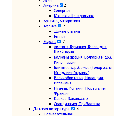
Азия
Америка
2
Северная
Южная и Центральная
Арктика, Антарктика
Африка
2
Другие страны
Египет
Европа
7
Австрия, Германия, Голландия,
Швейцария
Балканы (Греция, Болгария и др.),
Кипр, Турция
Ближнее зарубежье (Белоруссия,
Молдавия, Украина)
Великобритания, Ирландия,
Исландия
Италия, Испания, Португалия,
Франция
Кавказ, Закавказье
Скандинавия, Прибалтика
Детская литература
4
Познавательная