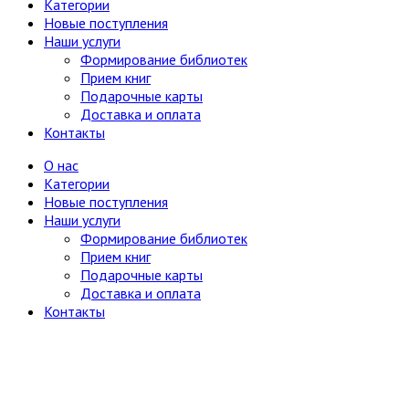
Категории
Юг, Кавказ
Новые поступления
Литературоведение
Наши услуги
Марксистско-ленинская литература
Формирование библиотек
Математика
Прием книг
Машиностроение, приборостроение
Подарочные карты
Медицина
6
Доставка и оплата
Анатомия и физиология
Контакты
Другое
Нетрадиционная (народная,
О нас
восточная, целители)
Категории
Психиатрия, нервные болезни
Новые поступления
Терапия и инфекционные болезни
Наши услуги
Хирургия, онкология, травматология,
Формирование библиотек
ортопедия
Прием книг
Металлургия, горное дело
Подарочные карты
Миниатюрные издания
Доставка и оплата
Мода и красота
Контакты
Науки о Земле (география, геология и др.)
Огород, сад, растения
Отдельные тома многотомных изданий
Открытки
Охота и рыбалка