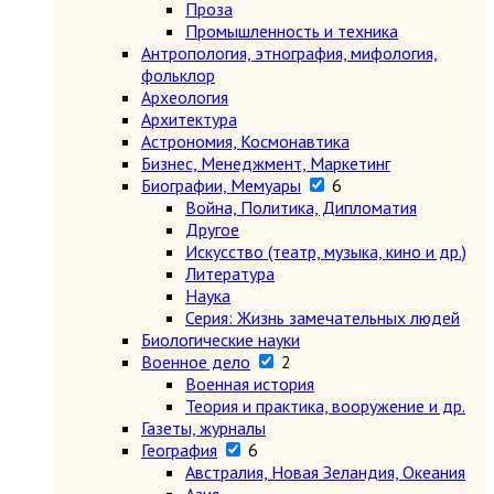
Проза
Промышленность и техника
Антропология, этнография, мифология,
фольклор
Археология
Архитектура
Астрономия, Космонавтика
Бизнес, Менеджмент, Маркетинг
Биографии, Мемуары
6
Война, Политика, Дипломатия
Другое
Искусство (театр, музыка, кино и др.)
Литература
Наука
Серия: Жизнь замечательных людей
Биологические науки
Военное дело
2
Военная история
Теория и практика, вооружение и др.
Газеты, журналы
География
6
Австралия, Новая Зеландия, Океания