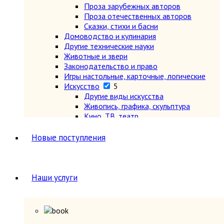
Проза зарубежных авторов
Проза отечественных авторов
Сказки, стихи и басни
Домоводство и кулинария
Другие технические науки
Животные и звери
Законодательство и право
Игры настольные, карточные, логические
Искусство
5
Другие виды искусства
Живопись, графика, скульптура
Кино, ТВ, театр
Музыка, ноты, опера, балет, танцы
Теория и история искусства, эстетика
Новые поступления
История
2
История всемирная
7
Древний мир (другие регионы)
Древняя Греция и Рим
Наши услуги
Новая (1640-1918 гг.)
Новейшая (после 1918 г.)
Общие вопросы. Книги,
охватывающие несколько