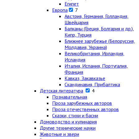
Египет
Европа
7
Австрия, Германия, Голландия,
Швейцария
Балканы (Греция, Болгария и др.),
Кипр, Турция
Ближнее зарубежье (Белоруссия,
Молдавия, Украина)
Великобритания, Ирландия,
Исландия
Италия, Испания, Португалия,
Франция
Кавказ, Закавказье
Скандинавия, Прибалтика
Детская литература
4
Познавательная
Проза зарубежных авторов
Проза отечественных авторов
Сказки, стихи и басни
Домоводство и кулинария
Другие технические науки
Животные и звери