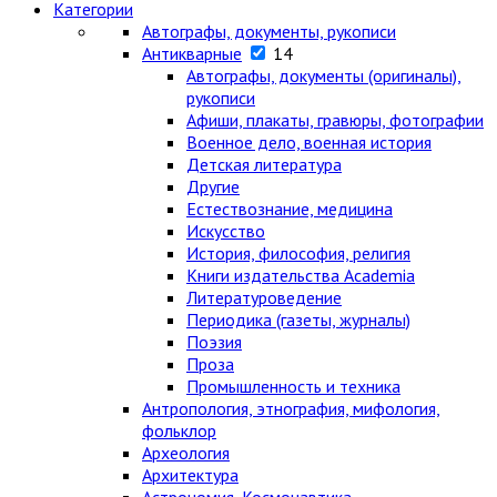
Категории
Автографы, документы, рукописи
Антикварные
14
Автографы, документы (оригиналы),
рукописи
Афиши, плакаты, гравюры, фотографии
Военное дело, военная история
Детская литература
Другие
Естествознание, медицина
Искусство
История, философия, религия
Книги издательства Academia
Литературоведение
Периодика (газеты, журналы)
Поэзия
Проза
Промышленность и техника
Антропология, этнография, мифология,
фольклор
Археология
Архитектура