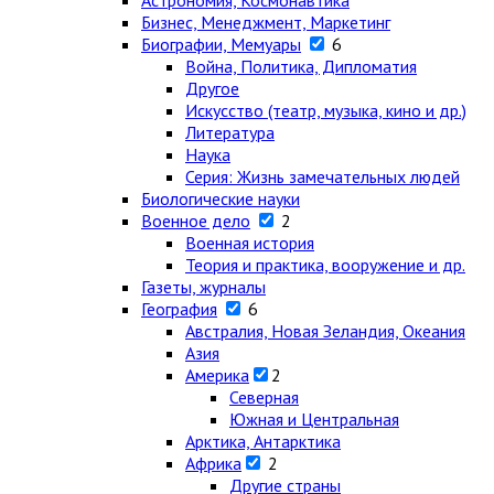
Астрономия, Космонавтика
Бизнес, Менеджмент, Маркетинг
Биографии, Мемуары
6
Война, Политика, Дипломатия
Другое
Искусство (театр, музыка, кино и др.)
Литература
Наука
Серия: Жизнь замечательных людей
Биологические науки
Военное дело
2
Военная история
Теория и практика, вооружение и др.
Газеты, журналы
География
6
Австралия, Новая Зеландия, Океания
Азия
Америка
2
Северная
Южная и Центральная
Арктика, Антарктика
Африка
2
Другие страны