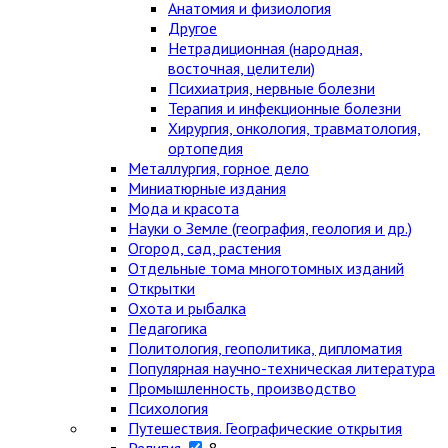
Анатомия и физиология
Другое
Нетрадиционная (народная,
восточная, целители)
Психиатрия, нервные болезни
Терапия и инфекционные болезни
Хирургия, онкология, травматология,
ортопедия
Металлургия, горное дело
Миниатюрные издания
Мода и красота
Науки о Земле (география, геология и др.)
Огород, сад, растения
Отдельные тома многотомных изданий
Открытки
Охота и рыбалка
Педагогика
Политология, геополитика, дипломатия
Популярная научно-техническая литература
Промышленность, производство
Психология
Путешествия. Географические открытия