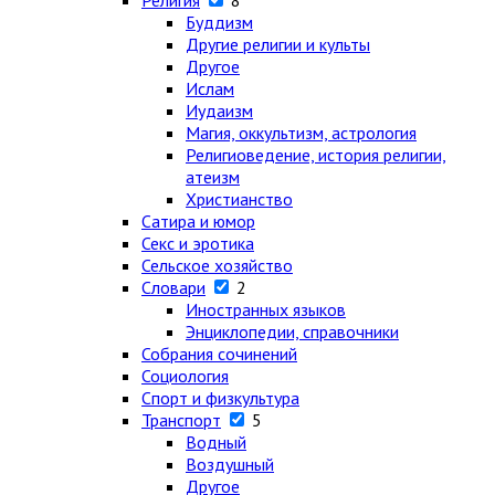
Религия
8
Буддизм
Другие религии и культы
Другое
Ислам
Иудаизм
Магия, оккультизм, астрология
Религиоведение, история религии,
атеизм
Христианство
Сатира и юмор
Секс и эротика
Сельское хозяйство
Словари
2
Иностранных языков
Энциклопедии, справочники
Собрания сочинений
Социология
Спорт и физкультура
Транспорт
5
Водный
Воздушный
Другое