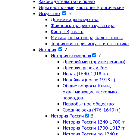
Законодательство и право
Игры настольные, карточные, логические
Искусство
5
Другие виды искусства
Живопись, графика, скульптура
Кино, ТВ, театр
Музыка, ноты, опера, балет, танцы
Теория и история искусства, эстетика
История
2
История всемирная
7
Древний мир (другие регионы)
Древняя Греция и Рим
Новая (1640-1918 гг.)
Новейшая (после 1918 г.)
Общие вопросы. Книги,
охватывающие несколько
периодов
Первобытное общество
Средние века (476-1640 гг.)
История России
5
История России 1240-1700 гг.
История России 1700-1917 гг.
История России до 1240 г.