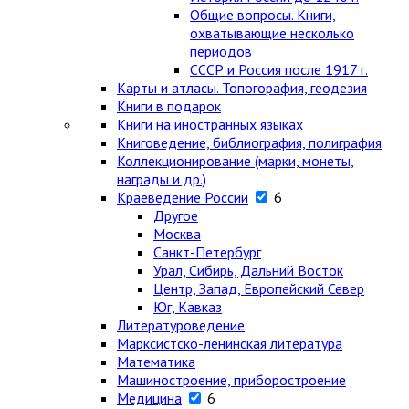
Общие вопросы. Книги,
охватывающие несколько
периодов
СССР и Россия после 1917 г.
Карты и атласы. Топогорафия, геодезия
Книги в подарок
Книги на иностранных языках
Книговедение, библиография, полиграфия
Коллекционирование (марки, монеты,
награды и др.)
Краеведение России
6
Другое
Москва
Санкт-Петербург
Урал, Сибирь, Дальний Восток
Центр, Запад, Европейский Север
Юг, Кавказ
Литературоведение
Марксистско-ленинская литература
Математика
Машиностроение, приборостроение
Медицина
6