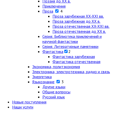
Поэзия до XX в.
Приключения
Проза
4
Проза зарубежная XX-XXI вв.
Проза зарубежная до XX в.
Проза отечественная XX-XXI вв.
Проза отечественная до XX в.
Серия: Библиотека приключений и
научной фантастики
Серия: Литературные памятники
Фантастика
2
Фантастика зарубежная
Фантастика отечественная
Экономика, политэкономия
Электроника, электротехника, радио и связь
Энергетика
Языкознание
3
Другие языки
Общие вопросы
Русский язык
Новые поступления
Наши услуги