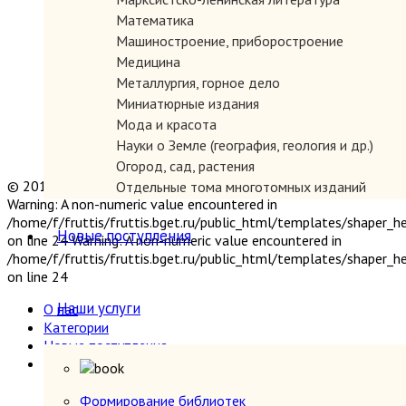
Математика
Машиностроение, приборостроение
Медицина
Металлургия, горное дело
Миниатюрные издания
Мода и красота
Науки о Земле (география, геология и др.)
Огород, сад, растения
© 2019 "Параграф" Покупка и продажа антикварных книг
Отдельные тома многотомных изданий
Warning: A non-numeric value encountered in
Открытки
/home/f/fruttis/fruttis.bget.ru/public_html/templates/shaper_
Охота и рыбалка
Новые поступления
on line 24 Warning: A non-numeric value encountered in
Педагогика
/home/f/fruttis/fruttis.bget.ru/public_html/templates/shaper_
Политология, геополитика, дипломатия
on line 24
Популярная научно-техническая литература
Наши услуги
О нас
Промышленность, производство
Категории
Психология
Новые поступления
Путешествия. Географические открытия
Наши услуги
Религия
Формирование библиотек
Сатира и юмор
Прием книг
Формирование библиотек