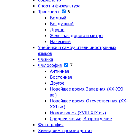
Спорт и физкультура
Транспорт
5
Водный
Воздушный
Другое
Железная дорога и метро
Наземный
Учебники и самоучители иностранных
языков
Физика
Философия
7
Античная
Восточная
Другое
Новейшее время. Западная. (ХХ-ХХI
вв.)
Новейшее время. Отечественная. (ХХ-
ХХI вв.)
Новое время (XVIII-XIX вв.)
Средневековье, Возрождение
Фотография
Химия, хим. производство