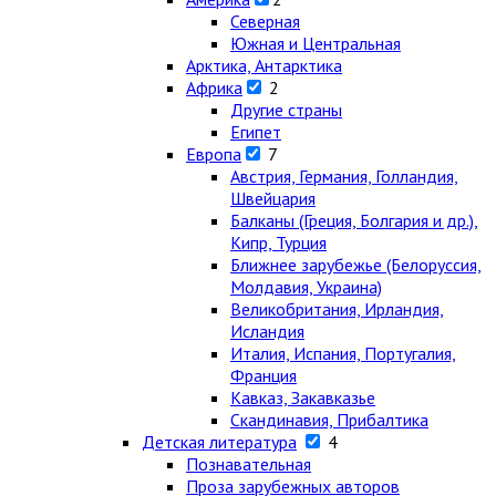
Северная
Южная и Центральная
Арктика, Антарктика
Африка
2
Другие страны
Египет
Европа
7
Австрия, Германия, Голландия,
Швейцария
Балканы (Греция, Болгария и др.),
Кипр, Турция
Ближнее зарубежье (Белоруссия,
Молдавия, Украина)
Великобритания, Ирландия,
Исландия
Италия, Испания, Португалия,
Франция
Кавказ, Закавказье
Скандинавия, Прибалтика
Детская литература
4
Познавательная
Проза зарубежных авторов