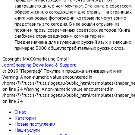
завтрашнего дня, о чем мечтают. Эта книга о советском
образе жизни, о сегодняшнем дне страны. На страницах
книги жанровые фотографии, которые помогут зримо
представить это сегодня. В нее вошли отрывки из
поэзии и прозы современных советских авторов. Книга
снабжена страноведческим комментарием.
Предназначена для изучающих русский язык и знающих
примерно 3000 общеупотребительных русских слов.
Copyright MAXXmarketing GmbH
JoomShopping Download & Support
© 2019 "Параграф" Покупка и продажа антикварных книг
Warning: A non-numeric value encountered in
/home/f/fruttis/fruttis.bget.ru/public_html/templates/shaper_
on line 24 Warning: A non-numeric value encountered in
/home/f/fruttis/fruttis.bget.ru/public_html/templates/shaper_
on line 24
О нас
Категории
Новые поступления
Наши услуги