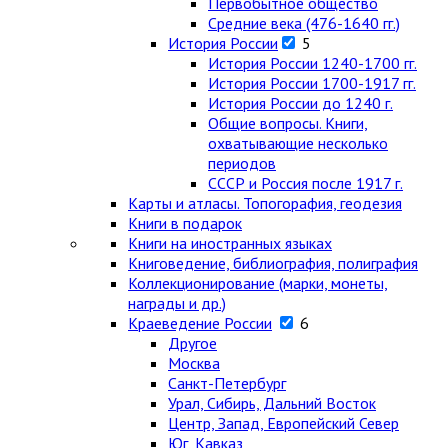
Первобытное общество
Средние века (476-1640 гг.)
История России
5
История России 1240-1700 гг.
История России 1700-1917 гг.
История России до 1240 г.
Общие вопросы. Книги,
охватывающие несколько
периодов
СССР и Россия после 1917 г.
Карты и атласы. Топогорафия, геодезия
Книги в подарок
Книги на иностранных языках
Книговедение, библиография, полиграфия
Коллекционирование (марки, монеты,
награды и др.)
Краеведение России
6
Другое
Москва
Санкт-Петербург
Урал, Сибирь, Дальний Восток
Центр, Запад, Европейский Север
Юг, Кавказ