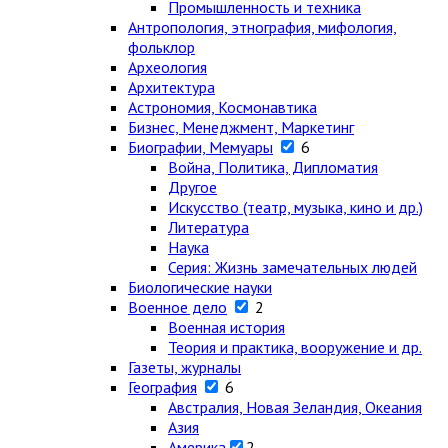
Промышленность и техника
Антропология, этнография, мифология,
фольклор
Археология
Архитектура
Астрономия, Космонавтика
Бизнес, Менеджмент, Маркетинг
Биографии, Мемуары
6
Война, Политика, Дипломатия
Другое
Искусство (театр, музыка, кино и др.)
Литература
Наука
Серия: Жизнь замечательных людей
Биологические науки
Военное дело
2
Военная история
Теория и практика, вооружение и др.
Газеты, журналы
География
6
Австралия, Новая Зеландия, Океания
Азия
Америка
2