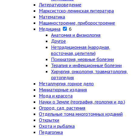
Литературоведение
Марксистско-ленинская литература
Математика
Машиностроение, приборостроение
Медицина
6
Анатомия и физиология
Другое
Нетрадиционная (народная,
восточная, целители)
Психиатрия, нервные болезни
Терапия и инфекционные болезни
Хирургия, онкология, травматология,
ортопедия
Металлургия, горное дело
Миниатюрные издания
Мода и красота
Науки о Земле (география, геология и др.)
Огород, сад, растения
Отдельные тома многотомных изданий
Открытки
Охота и рыбалка
Педагогика