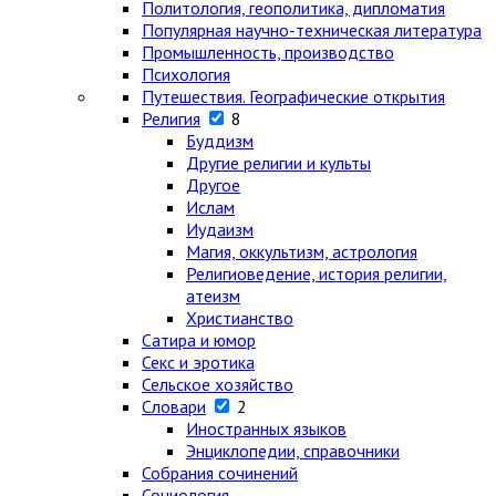
Политология, геополитика, дипломатия
Популярная научно-техническая литература
Промышленность, производство
Психология
Путешествия. Географические открытия
Религия
8
Буддизм
Другие религии и культы
Другое
Ислам
Иудаизм
Магия, оккультизм, астрология
Религиоведение, история религии,
атеизм
Христианство
Сатира и юмор
Секс и эротика
Сельское хозяйство
Словари
2
Иностранных языков
Энциклопедии, справочники
Собрания сочинений
Социология