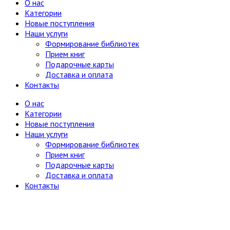
О нас
Химия, хим. производство
Категории
Хобби и увлечения
Новые поступления
Художественная литература
9
Наши услуги
Драматургия
Формирование библиотек
Исторические романы
Прием книг
Поэзия XX-XXI вв.
Подарочные карты
Поэзия до XX в.
Доставка и оплата
Приключения
Контакты
Проза
4
Проза зарубежная XX-XXI вв.
О нас
Проза зарубежная до XX в.
Категории
Проза отечественная XX-XXI вв.
Новые поступления
Проза отечественная до XX в.
Наши услуги
Серия: Библиотека приключений и
Формирование библиотек
научной фантастики
Прием книг
Серия: Литературные памятники
Подарочные карты
Фантастика
2
Доставка и оплата
Фантастика зарубежная
Контакты
Фантастика отечественная
Экономика, политэкономия
Электроника, электротехника, радио и связь
Энергетика