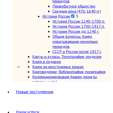
периодов
Первобытное общество
Средние века (476-1640 гг.)
История России
5
История России 1240-1700 гг.
История России 1700-1917 гг.
История России до 1240 г.
Общие вопросы. Книги,
охватывающие несколько
периодов
СССР и Россия после 1917 г.
Карты и атласы. Топогорафия, геодезия
Книги в подарок
Книги на иностранных языках
Книговедение, библиография, полиграфия
Коллекционирование (марки, монеты,
награды и др.)
Краеведение России
6
Новые поступления
Другое
Москва
Санкт-Петербург
Урал, Сибирь, Дальний Восток
Наши услуги
Центр, Запад, Европейский Север