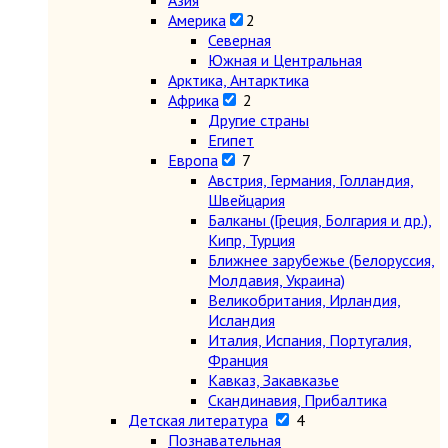
Азия
Америка
2
Северная
Южная и Центральная
Арктика, Антарктика
Африка
2
Другие страны
Египет
Европа
7
Австрия, Германия, Голландия,
Швейцария
Балканы (Греция, Болгария и др.),
Кипр, Турция
Ближнее зарубежье (Белоруссия,
Молдавия, Украина)
Великобритания, Ирландия,
Исландия
Италия, Испания, Португалия,
Франция
Кавказ, Закавказье
Скандинавия, Прибалтика
Детская литература
4
Познавательная