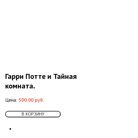
Педагогика
Политология, геополитика, дипломатия
Популярная научно-техническая литература
Промышленность, производство
Психология
Путешествия. Географические открытия
Религия
8
Буддизм
Другие религии и культы
Другое
Ислам
Иудаизм
Гарри Потте и Тайная
Магия, оккультизм, астрология
Религиоведение, история религии,
комната.
атеизм
Христианство
Цена:
500.00 руб.
Сатира и юмор
Секс и эротика
Сельское хозяйство
Словари
2
Иностранных языков
Энциклопедии, справочники