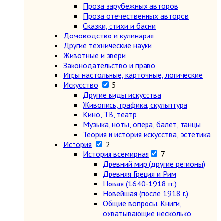
Проза зарубежных авторов
Проза отечественных авторов
Сказки, стихи и басни
Домоводство и кулинария
Другие технические науки
Животные и звери
Законодательство и право
Игры настольные, карточные, логические
Искусство
5
Другие виды искусства
Живопись, графика, скульптура
Кино, ТВ, театр
Музыка, ноты, опера, балет, танцы
Теория и история искусства, эстетика
История
2
История всемирная
7
Древний мир (другие регионы)
Древняя Греция и Рим
Новая (1640-1918 гг.)
Новейшая (после 1918 г.)
Общие вопросы. Книги,
охватывающие несколько