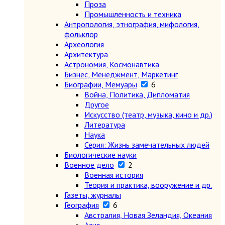
Проза
Промышленность и техника
Антропология, этнография, мифология,
фольклор
Археология
Архитектура
Астрономия, Космонавтика
Бизнес, Менеджмент, Маркетинг
Биографии, Мемуары
6
Война, Политика, Дипломатия
Другое
Искусство (театр, музыка, кино и др.)
Литература
Наука
Серия: Жизнь замечательных людей
Биологические науки
Военное дело
2
Военная история
Теория и практика, вооружение и др.
Газеты, журналы
География
6
Австралия, Новая Зеландия, Океания