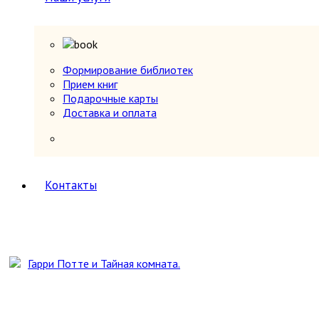
Юг, Кавказ
Литературоведение
Марксистско-ленинская литература
Математика
Машиностроение, приборостроение
Формирование библиотек
Медицина
6
Прием книг
Анатомия и физиология
Подарочные карты
Другое
Доставка и оплата
Нетрадиционная (народная,
восточная, целители)
Психиатрия, нервные болезни
Терапия и инфекционные болезни
Хирургия, онкология, травматология,
Контакты
ортопедия
Металлургия, горное дело
Миниатюрные издания
Мода и красота
Науки о Земле (география, геология и др.)
Огород, сад, растения
Отдельные тома многотомных изданий
Открытки
Охота и рыбалка