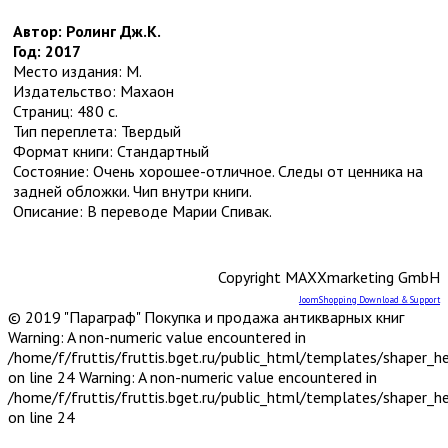
Собрания сочинений
Социология
Автор: Ролинг Дж.К.
Спорт и физкультура
Год: 2017
Транспорт
5
Место издания: М.
Водный
Издательство: Махаон
Воздушный
Страниц: 480 с.
Другое
Тип переплета: Твердый
Железная дорога и метро
Формат книги: Стандартный
Наземный
Состояние: Очень хорошее-отличное. Следы от ценника на
Учебники и самоучители иностранных
задней обложки. Чип внутри книги.
языков
Описание: В переводе Марии Спивак.
Физика
Философия
7
Античная
Copyright MAXXmarketing GmbH
Восточная
Другое
JoomShopping Download & Support
© 2019 "Параграф" Покупка и продажа антикварных книг
Новейшее время. Западная. (ХХ-ХХI
Warning: A non-numeric value encountered in
вв.)
/home/f/fruttis/fruttis.bget.ru/public_html/templates/shaper_
Новейшее время. Отечественная. (ХХ-
on line 24 Warning: A non-numeric value encountered in
ХХI вв.)
/home/f/fruttis/fruttis.bget.ru/public_html/templates/shaper_
Новое время (XVIII-XIX вв.)
on line 24
Средневековье, Возрождение
Фотография