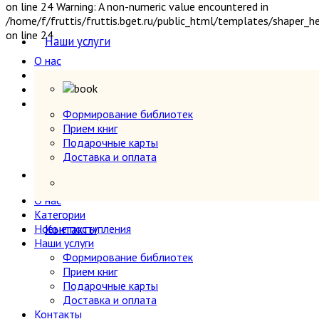
on line 24 Warning: A non-numeric value encountered in
Секс и эротика
/home/f/fruttis/fruttis.bget.ru/public_html/templates/shaper_
Сельское хозяйство
on line 24
Наши услуги
Словари
Собрания сочинений
О нас
Социология
Категории
Новые поступления
Спорт и физкультура
Наши услуги
Транспорт
Формирование библиотек
Формирование библиотек
Учебники и самоучители иностранных языков
Прием книг
Прием книг
Физика
Подарочные карты
Подарочные карты
Философия
Доставка и оплата
Доставка и оплата
Фотография
Контакты
Химия, хим. производство
О нас
Хобби и увлечения
Категории
Художественная литература
Новые поступления
Контакты
Экономика, политэкономия
Наши услуги
Электроника, электротехника, радио и связь
Формирование библиотек
Энергетика
Прием книг
Подарочные карты
Языкознание
Доставка и оплата
Контакты