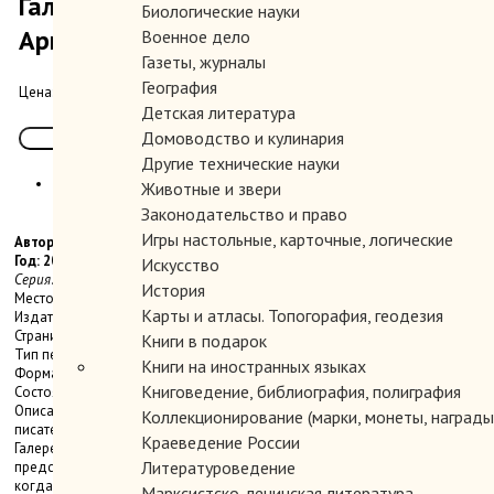
Галерея византийских императоров. От
Биологические науки
Аркадия до Никифора III Вотаниата
Военное дело
Газеты, журналы
География
200.00 руб.
Цена:
Детская литература
Домоводство и кулинария
Другие технические науки
Животные и звери
Законодательство и право
Игры настольные, карточные, логические
Автор: Кравчук Александр.
Год: 2011
Искусство
Серия: Историческая библиотека.
История
Место издания: М.
Карты и атласы. Топогорафия, геодезия
Издательство: АСТ.
Страниц: 416 стр., илл.
Книги в подарок
Тип переплета: Твердый
Книги на иностранных языках
Формат книги: Стандартный
Книговедение, библиография, полиграфия
Состояние: Отличное.
Описание: Книга крупнейшего польского ученого, знатока античности и
Коллекционирование (марки, монеты, награды 
писателя Александра Кравчука является продолжением знаменитой
Краеведение России
Галереи римских императоров. В Галерее византийских императоров
Литературоведение
представлены фигуры правителей Константинополя начиная с 395 года,
когда на трон взошел император Аркадий, и заканчивая 1081 годом - то
Марксистско-ленинская литература