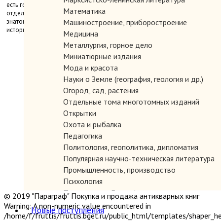
есть годом прихода к власти династии Комнинов. Рассказывая об
Математика
отдельных императорах, профессор Александр Кравчук, прекрасный
знаток и популяризатор античности, одновременно знакомит читателя с
Машиностроение, приборостроение
историей Восточной Римской империи.
Медицина
Металлургия, горное дело
Миниатюрные издания
Мода и красота
Науки о Земле (география, геология и др.)
Огород, сад, растения
Отдельные тома многотомных изданий
Открытки
Охота и рыбалка
Педагогика
Политология, геополитика, дипломатия
Популярная научно-техническая литература
Промышленность, производство
Психология
Путешествия. Географические открытия
© 2019 "Параграф" Покупка и продажа антикварных книг
Религия
Warning: A non-numeric value encountered in
Новые поступления
Сатира и юмор
/home/f/fruttis/fruttis.bget.ru/public_html/templates/shaper_