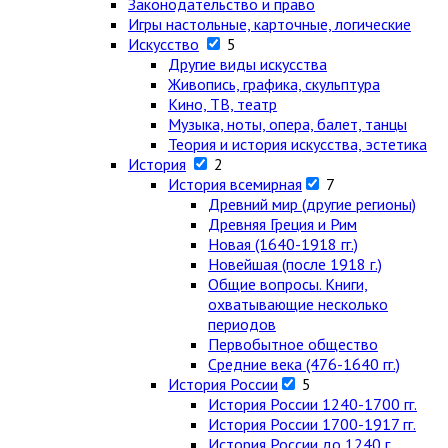
Законодательство и право
Игры настольные, карточные, логические
Искусство
5
Другие виды искусства
Живопись, графика, скульптура
Кино, ТВ, театр
Музыка, ноты, опера, балет, танцы
Теория и история искусства, эстетика
История
2
История всемирная
7
Древний мир (другие регионы)
Древняя Греция и Рим
Новая (1640-1918 гг.)
Новейшая (после 1918 г.)
Общие вопросы. Книги,
охватывающие несколько
периодов
Первобытное общество
Средние века (476-1640 гг.)
История России
5
История России 1240-1700 гг.
История России 1700-1917 гг.
История России до 1240 г.