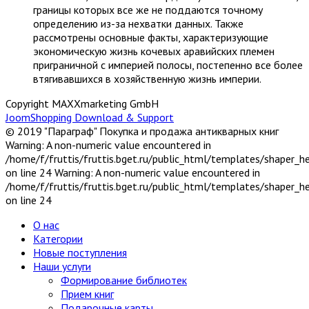
границы которых все же не поддаются точному
определению из-за нехватки данных. Также
рассмотрены основные факты, характеризующие
экономическую жизнь кочевых аравийских племен
приграничной с империей полосы, постепенно все более
втягивавшихся в хозяйственную жизнь империи.
Copyright MAXXmarketing GmbH
JoomShopping Download & Support
© 2019 "Параграф" Покупка и продажа антикварных книг
Warning: A non-numeric value encountered in
/home/f/fruttis/fruttis.bget.ru/public_html/templates/shaper_
on line 24 Warning: A non-numeric value encountered in
/home/f/fruttis/fruttis.bget.ru/public_html/templates/shaper_
on line 24
О нас
Категории
Новые поступления
Наши услуги
Формирование библиотек
Прием книг
Подарочные карты