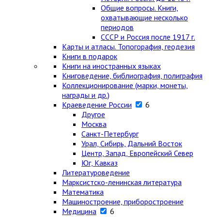
Общие вопросы. Книги,
охватывающие несколько
периодов
СССР и Россия после 1917 г.
Карты и атласы. Топогорафия, геодезия
Книги в подарок
Книги на иностранных языках
Книговедение, библиография, полиграфия
Коллекционирование (марки, монеты,
награды и др.)
Краеведение России
6
Другое
Москва
Санкт-Петербург
Урал, Сибирь, Дальний Восток
Центр, Запад, Европейский Север
Юг, Кавказ
Литературоведение
Марксистско-ленинская литература
Математика
Машиностроение, приборостроение
Медицина
6