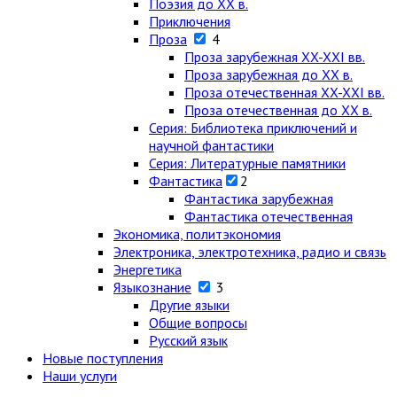
Поэзия до XX в.
Приключения
Проза
4
Проза зарубежная XX-XXI вв.
Проза зарубежная до XX в.
Проза отечественная XX-XXI вв.
Проза отечественная до XX в.
Серия: Библиотека приключений и
научной фантастики
Серия: Литературные памятники
Фантастика
2
Фантастика зарубежная
Фантастика отечественная
Экономика, политэкономия
Электроника, электротехника, радио и связь
Энергетика
Языкознание
3
Другие языки
Общие вопросы
Русский язык
Новые поступления
Наши услуги