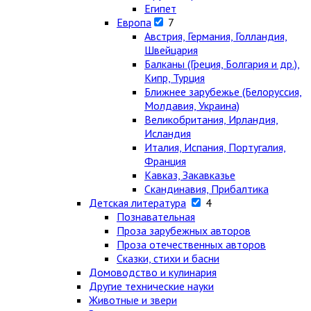
Египет
Европа
7
Австрия, Германия, Голландия,
Швейцария
Балканы (Греция, Болгария и др.),
Кипр, Турция
Ближнее зарубежье (Белоруссия,
Молдавия, Украина)
Великобритания, Ирландия,
Исландия
Италия, Испания, Португалия,
Франция
Кавказ, Закавказье
Скандинавия, Прибалтика
Детская литература
4
Познавательная
Проза зарубежных авторов
Проза отечественных авторов
Сказки, стихи и басни
Домоводство и кулинария
Другие технические науки
Животные и звери