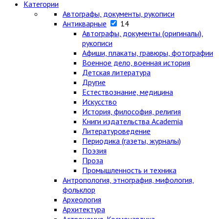
Категории
Автографы, документы, рукописи
Антикварные
14
Автографы, документы (оригиналы),
рукописи
Афиши, плакаты, гравюры, фотографии
Военное дело, военная история
Детская литература
Другие
Естествознание, медицина
Искусство
История, философия, религия
Книги издательства Academia
Литературоведение
Периодика (газеты, журналы)
Поэзия
Проза
Промышленность и техника
Антропология, этнография, мифология,
фольклор
Археология
Архитектура