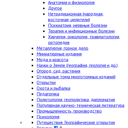
Анатомия и физиология
Другое
Нетрадиционная (народная,
восточная, целители)
Психиатрия, нервные болезни
Терапия и инфекционные болезни
Хирургия, онкология, травматология,
ортопедия
Металлургия, горное дело
Миниатюрные издания
Мода и красота
Науки о Земле (география, геология и др.)
Огород, сад, растения
Отдельные тома многотомных изданий
Открытки
Охота и рыбалка
Педагогика
Политология, геополитика, дипломатия
Популярная научно-техническая литература
Промышленность, производство
Психология
Путешествия. Географические открытия