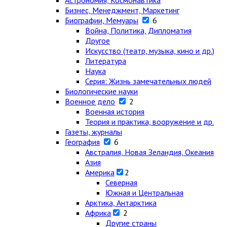
Астрономия, Космонавтика
Бизнес, Менеджмент, Маркетинг
Биографии, Мемуары
6
Война, Политика, Дипломатия
Другое
Искусство (театр, музыка, кино и др.)
Литература
Наука
Серия: Жизнь замечательных людей
Биологические науки
Военное дело
2
Военная история
Теория и практика, вооружение и др.
Газеты, журналы
География
6
Австралия, Новая Зеландия, Океания
Азия
Америка
2
Северная
Южная и Центральная
Арктика, Антарктика
Африка
2
Другие страны