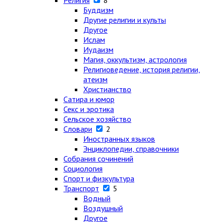
Религия
8
Буддизм
Другие религии и культы
Другое
Ислам
Иудаизм
Магия, оккультизм, астрология
Религиоведение, история религии,
атеизм
Христианство
Сатира и юмор
Секс и эротика
Сельское хозяйство
Словари
2
Иностранных языков
Энциклопедии, справочники
Собрания сочинений
Социология
Спорт и физкультура
Транспорт
5
Водный
Воздушный
Другое