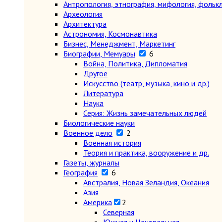
Антропология, этнография, мифология, фольк
Археология
Архитектура
Астрономия, Космонавтика
Бизнес, Менеджмент, Маркетинг
Биографии, Мемуары
6
Война, Политика, Дипломатия
Другое
Искусство (театр, музыка, кино и др.)
Литература
Наука
Серия: Жизнь замечательных людей
Биологические науки
Военное дело
2
Военная история
Теория и практика, вооружение и др.
Газеты, журналы
География
6
Австралия, Новая Зеландия, Океания
Азия
Америка
2
Северная