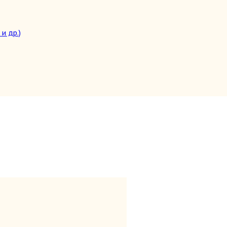
и др.)
целители)
топедия