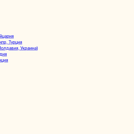
ейцария
ипр, Турция
олдавия, Украина)
дия
нция