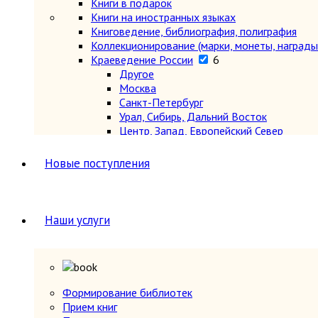
Книги в подарок
Книги на иностранных языках
Книговедение, библиография, полиграфия
Коллекционирование (марки, монеты, награды 
Краеведение России
6
Другое
Москва
Санкт-Петербург
Урал, Сибирь, Дальний Восток
Центр, Запад, Европейский Север
Юг, Кавказ
Литературоведение
Новые поступления
Марксистско-ленинская литература
Математика
Машиностроение, приборостроение
Медицина
6
Наши услуги
Анатомия и физиология
Другое
Нетрадиционная (народная, восточная, 
Психиатрия, нервные болезни
Терапия и инфекционные болезни
Формирование библиотек
Хирургия, онкология, травматология, ор
Прием книг
Металлургия, горное дело