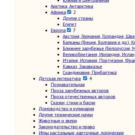
Южная и Центральная
Арктика, Антарктика
Африка
2
Другие страны
Египет
Европа
7
Австрия, Германия, Голландия, Шв
Балканы (Греция, Болгария и др.), К
Ближнее зарубежье (Белоруссия, М
Великобритания, Ирландия, Ислан
Италия, Испания, Португалия, Фра
Кавказ, Закавказье
Скандинавия, Прибалтика
Детская литература
4
Познавательная
Проза зарубежных авторов
Проза отечественных авторов
Сказки, стихи и басни
Домоводство и кулинария
Другие технические науки
Животные и звери
Законодательство и право
Игры настольные, карточные, логические