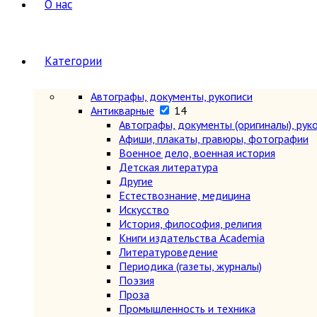
О нас
Категории
Автографы, документы, рукописи
Антикварные
14
Автографы, документы (оригиналы), рук
Афиши, плакаты, гравюры, фотографии
Военное дело, военная история
Детская литература
Другие
Естествознание, медицина
Искусство
История, философия, религия
Книги издательства Academia
Литературоведение
Периодика (газеты, журналы)
Поэзия
Проза
Промышленность и техника