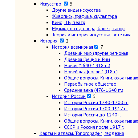
Искусство
5
Другие виды искусства
Живопись, графика, скульптура
Кино, ТВ, театр
Музыка, ноты, опера, балет, танцы
Теория и история искусства, эстетика
История
2
История всемирная
7
Древний мир (другие регионы)
Древняя Греция и Рим
Новая (1640-1918 гг.)
Новейшая (после 1918 г.)
Общие вопросы. Книги, охватыва
Первобытное общество
Средние века (476-1640 гг.)
История России
5
История России 1240-1700 гг.
История России 1700-1917 гг.
История России до 1240 г.
Общие вопросы. Книги, охватыва
СССР и Россия после 1917 г.
Карты и атласы. Топогорафия, геодезия