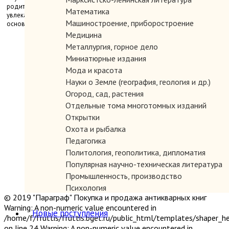
родителям не только сделать жизнь их ребенка интересной и
Математика
увлекательной, но к тому же мягко и естественно заложат верные
Машиностроение, приборостроение
основы его нравственного воспитания.
Медицина
Металлургия, горное дело
Миниатюрные издания
Мода и красота
Науки о Земле (география, геология и др.)
Огород, сад, растения
Отдельные тома многотомных изданий
Открытки
Охота и рыбалка
Педагогика
Политология, геополитика, дипломатия
Популярная научно-техническая литература
Промышленность, производство
Психология
© 2019 "Параграф" Покупка и продажа антикварных книг
Путешествия. Географические открытия
Warning: A non-numeric value encountered in
Религия
Новые поступления
/home/f/fruttis/fruttis.bget.ru/public_html/templates/shaper_
Сатира и юмор
on line 24 Warning: A non-numeric value encountered in