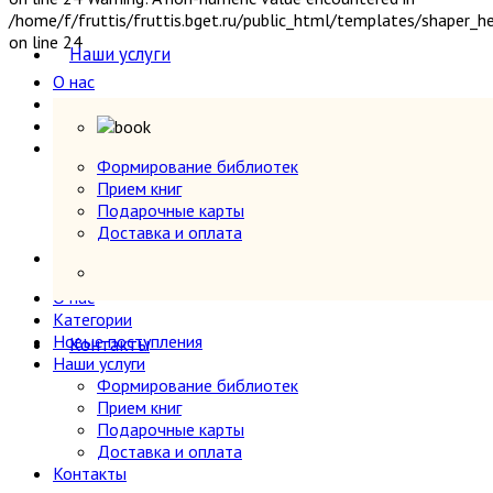
Секс и эротика
/home/f/fruttis/fruttis.bget.ru/public_html/templates/shaper_
Сельское хозяйство
on line 24
Наши услуги
Словари
О нас
Собрания сочинений
Категории
Социология
Новые поступления
Спорт и физкультура
Наши услуги
Транспорт
Формирование библиотек
Формирование библиотек
Прием книг
Учебники и самоучители иностранных языков
Прием книг
Подарочные карты
Подарочные карты
Физика
Доставка и оплата
Доставка и оплата
Философия
Контакты
Фотография
Химия, хим. производство
О нас
Хобби и увлечения
Категории
Новые поступления
Художественная литература
Контакты
Наши услуги
Экономика, политэкономия
Формирование библиотек
Электроника, электротехника, радио и связь
Прием книг
Энергетика
Подарочные карты
Языкознание
Доставка и оплата
Контакты