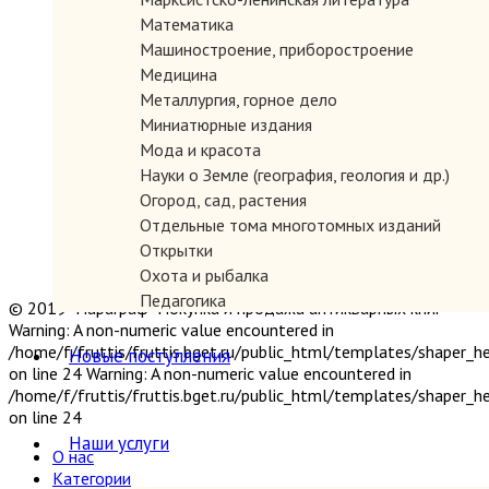
Математика
Машиностроение, приборостроение
Медицина
Металлургия, горное дело
Миниатюрные издания
Мода и красота
Науки о Земле (география, геология и др.)
Огород, сад, растения
Отдельные тома многотомных изданий
Открытки
Охота и рыбалка
Педагогика
© 2019 "Параграф" Покупка и продажа антикварных книг
Политология, геополитика, дипломатия
Warning: A non-numeric value encountered in
Популярная научно-техническая литература
/home/f/fruttis/fruttis.bget.ru/public_html/templates/shaper_
Новые поступления
on line 24 Warning: A non-numeric value encountered in
Промышленность, производство
/home/f/fruttis/fruttis.bget.ru/public_html/templates/shaper_
Психология
on line 24
Путешествия. Географические открытия
Наши услуги
Религия
О нас
Сатира и юмор
Категории