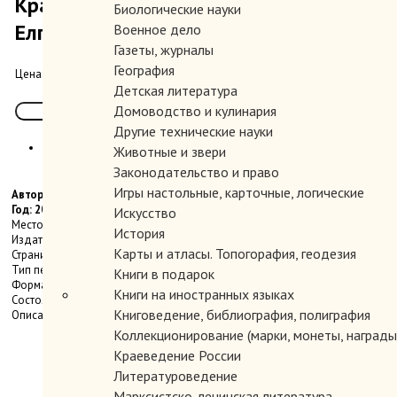
Краткая история старинного села Кош-
Биологические науки
Елга
Военное дело
Газеты, журналы
География
500.00 руб.
Цена:
Детская литература
Домоводство и кулинария
Другие технические науки
Животные и звери
Законодательство и право
Игры настольные, карточные, логические
Автор: Владимир Максимов, Светлана Иванова, Игорь Максимов
Год: 2016
Искусство
Место издания: СПб.
История
Издательство: Свое издательство
Карты и атласы. Топогорафия, геодезия
Страниц: 256 с.
Тип переплета: Мягкий
Книги в подарок
Формат книги: Стандартный
Книги на иностранных языках
Состояние: Хорошее. Номерной экземпляр.
Книговедение, библиография, полиграфия
Описание: Тираж 250 экз.
Коллекционирование (марки, монеты, награды 
Краеведение России
Литературоведение
Марксистско-ленинская литература