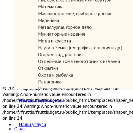
Математика
Машиностроение, приборостроение
Медицина
Металлургия, горное дело
Миниатюрные издания
Мода и красота
Науки о Земле (география, геология и др.)
Огород, сад, растения
Отдельные тома многотомных изданий
Открытки
Охота и рыбалка
Педагогика
© 2019 "Параграф" Покупка и продажа антикварных книг
Политология, геополитика, дипломатия
Warning: A non-numeric value encountered in
Популярная научно-техническая литература
/home/f/fruttis/fruttis.bget.ru/public_html/templates/shaper_
Новые поступления
Промышленность, производство
on line 24 Warning: A non-numeric value encountered in
Психология
/home/f/fruttis/fruttis.bget.ru/public_html/templates/shaper_
Путешествия. Географические открытия
on line 24
Религия
Наши услуги
О нас
Сатира и юмор