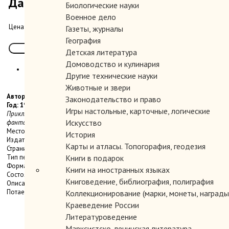
Дата на камне.
Биологические науки
Военное дело
150.00 руб.
Цена:
Газеты, журналы
География
Детская литература
Домоводство и кулинария
Другие технические науки
Животные и звери
Автор: Платов Л.
Законодательство и право
Год: 1984
Игры настольные, карточные, логические
Приключенческие повести. Серия Библиотека приключений и научной
Искусство
фантастики. Рис. В. Тараканова.
Место издания: М.
История
Издательство: Детская литература,
Карты и атласы. Топогорафия, геодезия
Страниц: 304 с., ил.
Тип переплета: Твердый
Книги в подарок
Формат книги: Стандартный
Книги на иностранных языках
Состояние: Очень хорошее.
Книговедение, библиография, полиграфия
Описание: Дата на камне, Танцущий бог, Исполнение желаний, Бухта
Потаенная.
Коллекционирование (марки, монеты, награды 
Краеведение России
Литературоведение
Марксистско-ленинская литература