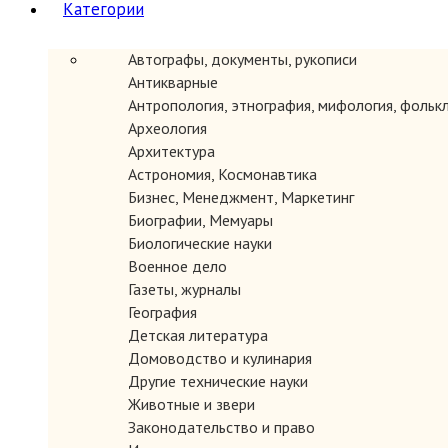
Категории
Автографы, документы, рукописи
Антикварные
Антропология, этнография, мифология, фольк
Археология
Архитектура
Астрономия, Космонавтика
Бизнес, Менеджмент, Маркетинг
Автор: Медведев А.Н.
Биографии, Мемуары
Год: 1993
Биологические науки
Серия : Тайны воинских искусств. Книга 6.
Военное дело
Место издания: М.
Газеты, журналы
Издательство: Здоровье народа.
Страниц: 244с.
География
Тип переплета: Мягкий
Детская литература
Формат книги: Стандартный
Домоводство и кулинария
Состояние: Очень хорошее.
Другие технические науки
Описание: Впервые воинское искусство казаков в области рук
Животные и звери
компилятивными школам «казачьего» боя, появившимся у нас в
Законодательство и право
применении к рукопашному бою с оружием и без него. Эта кни