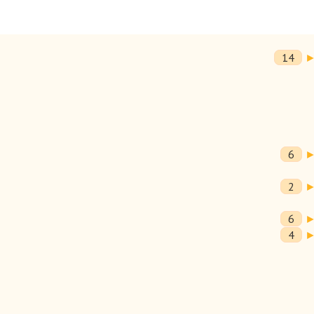
14
6
2
6
4
 В книге также дается краткая оценка «псевдо» и
тателей вызовет анализ техники владения оружием в
ужия - она станет настольной книгой для людей, возрождающих