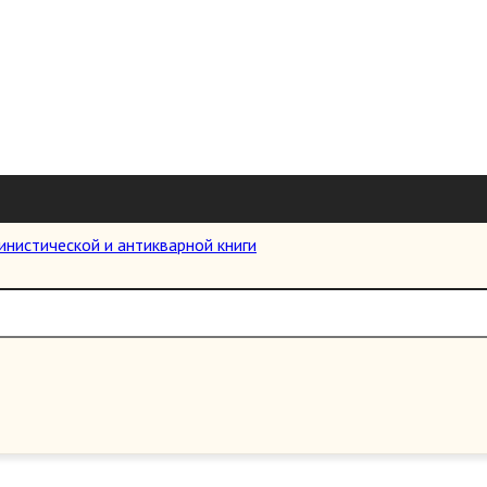
Казаки и рукопашный бой.
Цена:
200.00 руб.