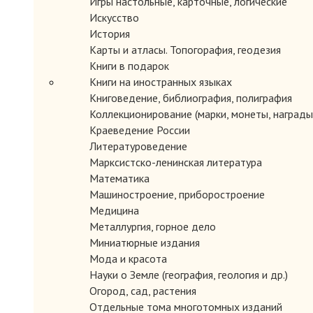
Игры настольные, карточные, логические
традиции казачества, мечтающих воспитать молодежь в духе
бою и военно-прикладной физподготовке, так как содержит к
Искусство
История
Карты и атласы. Топогорафия, геодезия
Книги в подарок
Книги на иностранных языках
Книговедение, библиография, полиграфия
Коллекционирование (марки, монеты, награды 
Краеведение России
Литературоведение
Марксистско-ленинская литература
Математика
Машиностроение, приборостроение
Медицина
Металлургия, горное дело
Миниатюрные издания
Мода и красота
Науки о Земле (география, геология и др.)
Огород, сад, растения
Отдельные тома многотомных изданий