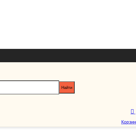
+7 926 7851
+7 495 953 6
paragraf-book@yandex
Пн-Пт 11:00 - 20:00 Сб-Вс 12:00 - 18
Корзин