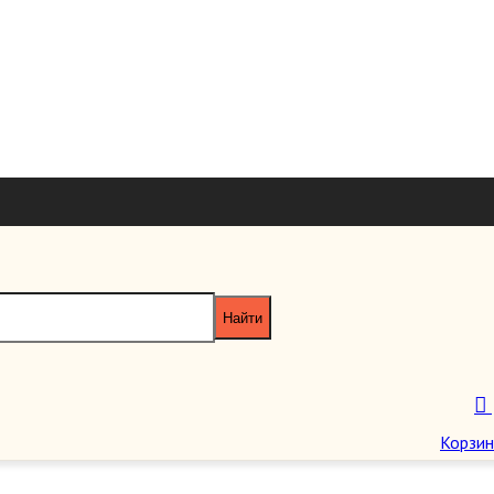
+7 926 7851
+7 495 953 6
paragraf-book@yandex
ики.
Пн-Пт 11:00 - 20:00 Сб-Вс 12:00 - 18
Корзин