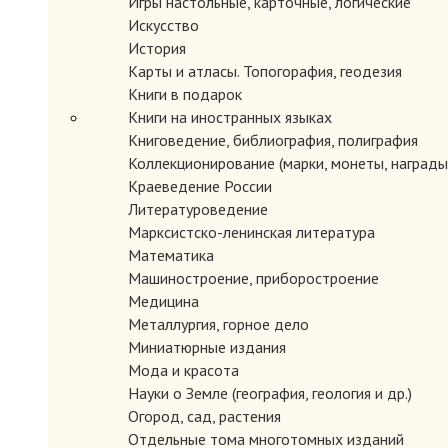
Игры настольные, карточные, логические
только профессиональным массовикам-затейникам? Ничего по
забавными конкурсами, и, конечно же, с танцами, не прибега
Искусство
История
Карты и атласы. Топогорафия, геодезия
Книги в подарок
Книги на иностранных языках
Книговедение, библиография, полиграфия
Коллекционирование (марки, монеты, награды 
Краеведение России
Литературоведение
Марксистско-ленинская литература
Математика
Машиностроение, приборостроение
Медицина
Металлургия, горное дело
Миниатюрные издания
Мода и красота
Науки о Земле (география, геология и др.)
Огород, сад, растения
Отдельные тома многотомных изданий