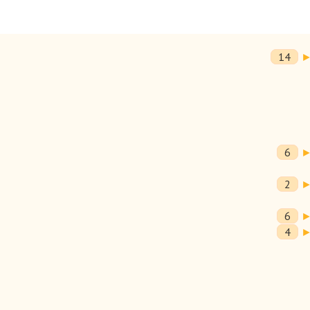
14
6
2
6
4
ика уже стало традицией. На работе мы также отмечаем и
леницу, и Первое апреля, и даже Хэллоуин - особенно в
екательной программы. Вы думаете, что это занятие под силу