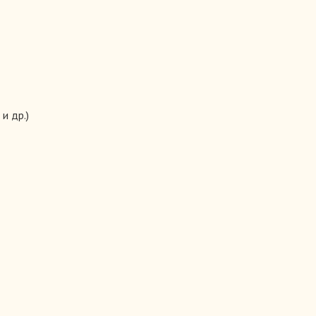
добного. В любом коллективе можно сделать прекрасную прогр
я к помощи приглашенных ведущих и музыкантов, - самостоятельн
и др.)