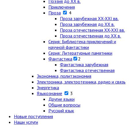
Поэзия до XX в.
Приключения
Проза
4
Проза зарубежная XX-XXI вв.
Проза зарубежная до XX в.
Проза отечественная XX-XXI вв.
Проза отечественная до XX в.
Серия: Библиотека приключений и
научной фантастики
Серия: Литературные памятники
Фантастика
2
Фантастика зарубежная
Фантастика отечественная
Экономика, политэкономия
Электроника, электротехника, радио и связь
Энергетика
Языкознание
3
Другие языки
Общие вопросы
Русский язык
Новые поступления
Наши услуги