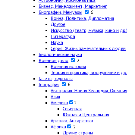
Астрономия, Космонавтика
Бизнес, Менеджмент, Маркетинг
Биографии, Мемуары
6
Война, Политика, Дипломатия
Другое
Искусство (театр, музыка, кино и др.)
Литература
Наука
Серия: Жизнь замечательных людей
Биологические науки
Военное дело
2
Военная история
Теория и практика, вооружение и др.
Газеты, журналы
География
6
Австралия, Новая Зеландия, Океания
Азия
Америка
2
Северная
Южная и Центральная
Арктика, Антарктика
Африка
2
Другие страны