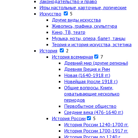
Законодательство и право
Игры настольные, карточные, логические
Искусство
5
Другие виды искусства
Живопись, графика, скульптура
Кино, ТВ, театр
Музыка, ноты, опера, балет, танцы
Теория и история искусства, эстетика
История
2
История всемирная
7
Древний мир (другие регионы)
Древняя Греция и Рим
Новая (1640-1918 гг.)
Новейшая (после 1918 г.)
Общие вопросы. Книги,
охватывающие несколько
периодов
Первобытное общество
Средние века (476-1640 гг.)
История России
5
История России 1240-1700 гг.
История России 1700-1917 гг.
История России до 1240 г.