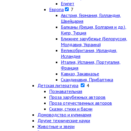
Египет
Европа
7
Австрия, Германия, Голландия,
Швейцария
Балканы (Греция, Болгария и др.),
Кипр, Турция
Ближнее зарубежье (Белоруссия,
Молдавия, Украина)
Великобритания, Ирландия,
Исландия
Италия, Испания, Португалия,
Франция
Кавказ, Закавказье
Скандинавия, Прибалтика
Детская литература
4
Познавательная
Проза зарубежных авторов
Проза отечественных авторов
Сказки, стихи и басни
Домоводство и кулинария
Другие технические науки
Животные и звери