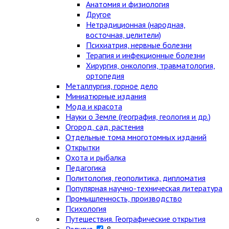
Анатомия и физиология
Другое
Нетрадиционная (народная,
восточная, целители)
Психиатрия, нервные болезни
Терапия и инфекционные болезни
Хирургия, онкология, травматология,
ортопедия
Металлургия, горное дело
Миниатюрные издания
Мода и красота
Науки о Земле (география, геология и др.)
Огород, сад, растения
Отдельные тома многотомных изданий
Открытки
Охота и рыбалка
Педагогика
Политология, геополитика, дипломатия
Популярная научно-техническая литература
Промышленность, производство
Психология
Путешествия. Географические открытия