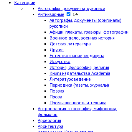
Категории
Автографы, документы, рукописи
Антикварные
14
Автографы, документы (оригиналы),
рукописи
Афиши, плакаты, гравюры, фотографии
Военное дело, военная история
Детская литература
Другие
Естествознание, медицина
Искусство
История, философия, религия
Книги издательства Academia
Литературоведение
Периодика (газеты, журналы)
Поэзия
Проза
Промышленность и техника
Антропология, этнография, мифология,
фольклор
Археология
Архитектура