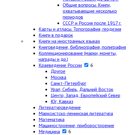
Общие вопросы. Книги,
охватывающие несколько
периодов
СССР и Россия после 1917 г.
Карты и атласы. Топогорафия, геодезия
Книги в подарок
Книги на иностранных языках
Книговедение, библиография, полиграфия
Коллекционирование (марки, монеты,
награды и др.)
Краеведение России
6
Другое
Москва
Санкт-Петербург
Урал, Сибирь, Дальний Восток
Центр, Запад, Европейский Север
Юг, Кавказ
Литературоведение
Марксистско-ленинская литература
Математика
Машиностроение, приборостроение
Медицина
6