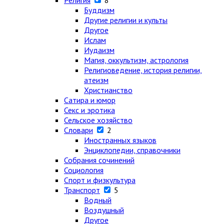
Религия
8
Буддизм
Другие религии и культы
Другое
Ислам
Иудаизм
Магия, оккультизм, астрология
Религиоведение, история религии,
атеизм
Христианство
Сатира и юмор
Секс и эротика
Сельское хозяйство
Словари
2
Иностранных языков
Энциклопедии, справочники
Собрания сочинений
Социология
Спорт и физкультура
Транспорт
5
Водный
Воздушный
Другое