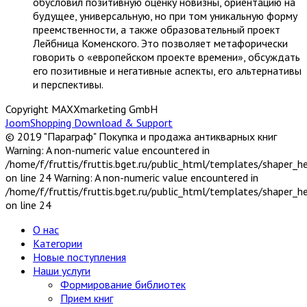
обусловил позитивную оценку новизны, ориентацию на
будущее, универсальную, но при том уникальную форму
преемственности, а также образовательный проект
Лейбница Коменского. Это позволяет метафорически
говорить о «европейском проекте времени», обсуждать
его позитивные и негативные аспекты, его альтернативы
и перспективы.
Copyright MAXXmarketing GmbH
JoomShopping Download & Support
© 2019 "Параграф" Покупка и продажа антикварных книг
Warning: A non-numeric value encountered in
/home/f/fruttis/fruttis.bget.ru/public_html/templates/shaper_
on line 24 Warning: A non-numeric value encountered in
/home/f/fruttis/fruttis.bget.ru/public_html/templates/shaper_
on line 24
О нас
Категории
Новые поступления
Наши услуги
Формирование библиотек
Прием книг