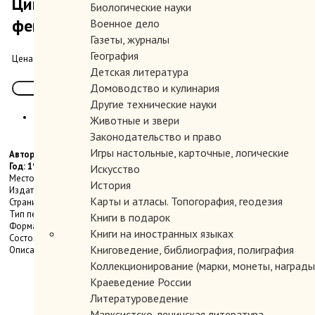
Циклы и волны модернизации как
Биологические науки
феномен социального развития.
Военное дело
Газеты, журналы
География
400.00 руб.
Цена:
Детская литература
Домоводство и кулинария
Другие технические науки
Животные и звери
Законодательство и право
Игры настольные, карточные, логические
Автор: Пантин В. И.
Год: 1997
Искусство
Место издания: М.
История
Издательство: Московский философский фонд
Карты и атласы. Топогорафия, геодезия
Страниц: 192 с.
Тип переплета: Мягкий
Книги в подарок
Формат книги: Стандартный
Книги на иностранных языках
Состояние: Очень хорошее
Книговедение, библиография, полиграфия
Описание:
Коллекционирование (марки, монеты, награды 
Краеведение России
Литературоведение
Марксистско-ленинская литература