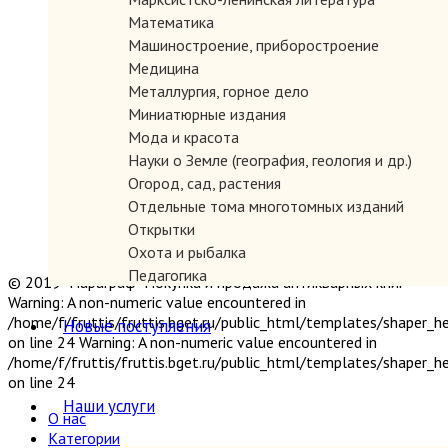
Математика
Машиностроение, приборостроение
Медицина
Металлургия, горное дело
Миниатюрные издания
Мода и красота
Науки о Земле (география, геология и др.)
Огород, сад, растения
Отдельные тома многотомных изданий
Открытки
Охота и рыбалка
Педагогика
© 2019 "Параграф" Покупка и продажа антикварных книг
Политология, геополитика, дипломатия
Warning: A non-numeric value encountered in
Популярная научно-техническая литература
/home/f/fruttis/fruttis.bget.ru/public_html/templates/shaper_
Новые поступления
on line 24 Warning: A non-numeric value encountered in
Промышленность, производство
/home/f/fruttis/fruttis.bget.ru/public_html/templates/shaper_
Психология
on line 24
Путешествия. Географические открытия
Наши услуги
Религия
О нас
Сатира и юмор
Категории