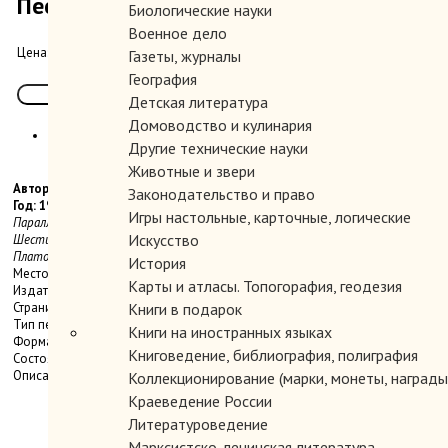
Песни о человеке.
Биологические науки
Военное дело
150.00 руб.
Цена:
Газеты, журналы
География
Детская литература
Домоводство и кулинария
Другие технические науки
Животные и звери
Автор: Вапцаров Никола.
Законодательство и право
Год: 1989
Игры настольные, карточные, логические
Параллельно на болгарском и русском языках. Перевод с болгарского О.
Искусство
Шестинского. Составление и комментарии В. Викторова. Художник А.
Платонов. Сопроводительные статьи Н. Федоренко и Л. Бумбалова.
История
Место издания: М.
Карты и атласы. Топогорафия, геодезия
Издательство: Книга.
Страниц: 352 с., ил.
Книги в подарок
Тип переплета: Твердый
Книги на иностранных языках
Формат книги: Уменьшенный
Книговедение, библиография, полиграфия
Состояние: Отличное. Суперобложка.
Описание:
Коллекционирование (марки, монеты, награды 
Краеведение России
Литературоведение
Марксистско-ленинская литература