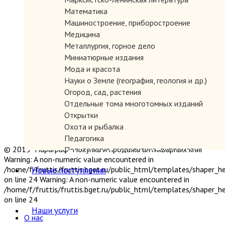
Математика
Машиностроение, приборостроение
Медицина
Металлургия, горное дело
Миниатюрные издания
Мода и красота
Науки о Земле (география, геология и др.)
Огород, сад, растения
Отдельные тома многотомных изданий
Открытки
Охота и рыбалка
Педагогика
© 2019 "Параграф" Покупка и продажа антикварных книг
Политология, геополитика, дипломатия
Warning: A non-numeric value encountered in
Популярная научно-техническая литература
/home/f/fruttis/fruttis.bget.ru/public_html/templates/shaper_
Новые поступления
Промышленность, производство
on line 24 Warning: A non-numeric value encountered in
Психология
/home/f/fruttis/fruttis.bget.ru/public_html/templates/shaper_
Путешествия. Географические открытия
on line 24
Религия
Наши услуги
О нас
Сатира и юмор