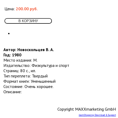
Собрания сочинений
Социология
Цена:
200.00 руб.
Спорт и физкультура
Транспорт
5
Водный
Воздушный
Другое
Железная дорога и метро
Наземный
Учебники и самоучители иностранных
Автор: Новоскольцев В. А.
языков
Год: 1980
Физика
Место издания: М.
Философия
7
Издательство: Физкультура и спорт
Античная
Страниц: 80 с., ил.
Восточная
Тип переплета: Твердый
Другое
Формат книги: Уменьшенный
Новейшее время. Западная. (ХХ-ХХI
Состояние: Очень хорошее.
вв.)
Описание:
Новейшее время. Отечественная. (ХХ-
ХХI вв.)
Новое время (XVIII-XIX вв.)
Copyright MAXXmarketing GmbH
Средневековье, Возрождение
Фотография
JoomShopping Download & Support