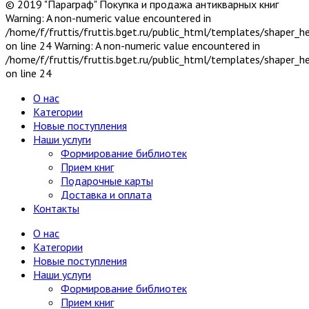
© 2019 "Параграф" Покупка и продажа антикварных книг
Химия, хим. производство
Warning: A non-numeric value encountered in
Хобби и увлечения
/home/f/fruttis/fruttis.bget.ru/public_html/templates/shaper_
Художественная литература
9
on line 24 Warning: A non-numeric value encountered in
Драматургия
/home/f/fruttis/fruttis.bget.ru/public_html/templates/shaper_
Исторические романы
on line 24
Поэзия XX-XXI вв.
Поэзия до XX в.
О нас
Приключения
Категории
Проза
4
Новые поступления
Проза зарубежная XX-XXI вв.
Наши услуги
Проза зарубежная до XX в.
Формирование библиотек
Проза отечественная XX-XXI вв.
Прием книг
Проза отечественная до XX в.
Подарочные карты
Серия: Библиотека приключений и
Доставка и оплата
научной фантастики
Контакты
Серия: Литературные памятники
Фантастика
2
О нас
Фантастика зарубежная
Категории
Фантастика отечественная
Новые поступления
Экономика, политэкономия
Наши услуги
Электроника, электротехника, радио и связь
Формирование библиотек
Энергетика
Прием книг