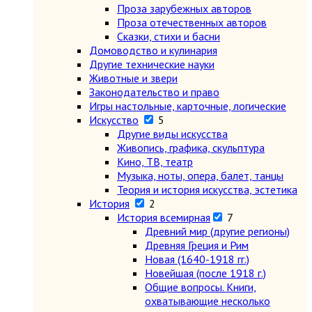
Проза зарубежных авторов
Проза отечественных авторов
Сказки, стихи и басни
Домоводство и кулинария
Другие технические науки
Животные и звери
Законодательство и право
Игры настольные, карточные, логические
Искусство
5
Другие виды искусства
Живопись, графика, скульптура
Кино, ТВ, театр
Музыка, ноты, опера, балет, танцы
Теория и история искусства, эстетика
История
2
История всемирная
7
Древний мир (другие регионы)
Древняя Греция и Рим
Новая (1640-1918 гг.)
Новейшая (после 1918 г.)
Общие вопросы. Книги,
охватывающие несколько