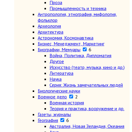
Проза
Промышленность и техника
Антропология, этнография, мифология,
фольклор
Археология
Архитектура
Астрономия, Космонавтика
Бизнес, Менеджмент, Маркетинг
Биографии, Мемуары
6
Война, Политика, Дипломатия
Другое
Искусство (театр, музыка, кино и др.)
Литература
Наука
Серия: Жизнь замечательных людей
Биологические науки
Военное дело
2
Военная история
Теория и практика, вооружение и др.
Газеты, журналы
География
6
Австралия, Новая Зеландия, Океания