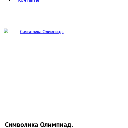
Контакты
Педагогика
Политология, геополитика, дипломатия
Популярная научно-техническая литература
Промышленность, производство
Психология
Путешествия. Географические открытия
Религия
8
Буддизм
Другие религии и культы
Другое
Ислам
Иудаизм
Магия, оккультизм, астрология
Религиоведение, история религии,
атеизм
Христианство
Сатира и юмор
Секс и эротика
Сельское хозяйство
Словари
2
Иностранных языков
Энциклопедии, справочники
Символика Олимпиад.