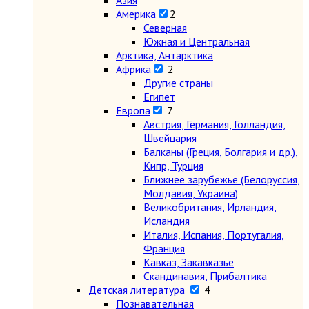
Азия
Америка
2
Северная
Южная и Центральная
Арктика, Антарктика
Африка
2
Другие страны
Египет
Европа
7
Австрия, Германия, Голландия,
Швейцария
Балканы (Греция, Болгария и др.),
Кипр, Турция
Ближнее зарубежье (Белоруссия,
Молдавия, Украина)
Великобритания, Ирландия,
Исландия
Италия, Испания, Португалия,
Франция
Кавказ, Закавказье
Скандинавия, Прибалтика
Детская литература
4
Познавательная