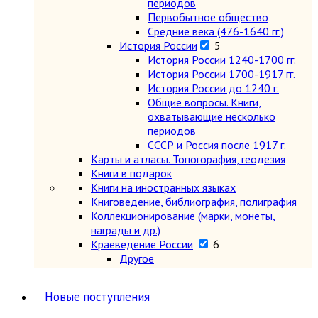
периодов
Первобытное общество
Средние века (476-1640 гг.)
История России
5
История России 1240-1700 гг.
История России 1700-1917 гг.
История России до 1240 г.
Общие вопросы. Книги,
охватывающие несколько
периодов
СССР и Россия после 1917 г.
Карты и атласы. Топогорафия, геодезия
Книги в подарок
Книги на иностранных языках
Книговедение, библиография, полиграфия
Коллекционирование (марки, монеты,
награды и др.)
Краеведение России
6
Другое
Москва
Санкт-Петербург
Новые поступления
Урал, Сибирь, Дальний Восток
Центр, Запад, Европейский Север