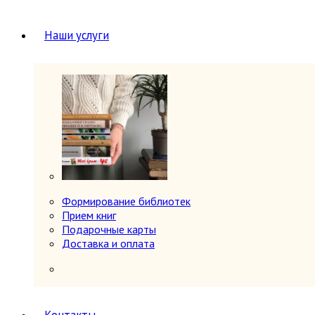
Юг, Кавказ
Литературоведение
Наши услуги
Марксистско-ленинская литература
Математика
Машиностроение, приборостроение
Медицина
6
Анатомия и физиология
Другое
Нетрадиционная (народная,
восточная, целители)
Психиатрия, нервные болезни
Терапия и инфекционные болезни
Хирургия, онкология, травматология,
ортопедия
Формирование библиотек
Металлургия, горное дело
Прием книг
Миниатюрные издания
Подарочные карты
Мода и красота
Доставка и оплата
Науки о Земле (география, геология и др.)
Огород, сад, растения
Отдельные тома многотомных изданий
Открытки
Охота и рыбалка