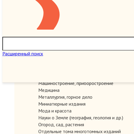
Игры настольные, карточные, логические
Искусство
История
Карты и атласы. Топогорафия, геодезия
Книги в подарок
Книги на иностранных языках
Книговедение, библиография, полиграфия
Коллекционирование (марки, монеты, награды 
Расширенный поиск
Краеведение России
Литературоведение
Марксистско-ленинская литература
Математика
Машиностроение, приборостроение
Медицина
Металлургия, горное дело
Миниатюрные издания
Мода и красота
Науки о Земле (география, геология и др.)
Огород, сад, растения
Отдельные тома многотомных изданий