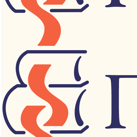
Категории
Автографы, документы, рукописи
Антикварные
Антропология, этнография, мифология, фольк
Археология
Архитектура
Астрономия, Космонавтика
Бизнес, Менеджмент, Маркетинг
Автор: Лесков Николай.
Биографии, Мемуары
Год: 1981
Биологические науки
Библиофильское издание.
Военное дело
Место издания: М.
Газеты, журналы
Издательство: Книга
Страниц: 222 с. 10х7,5 см. илл.
География
Тип переплета: Твердый
Детская литература
Формат книги: Миниатюрный
Домоводство и кулинария
Состояние: Очень хорошее-отличное.
Другие технические науки
Описание: Сказ о тульском косом Левше и о стальной блохе. 
Животные и звери
Законодательство и право