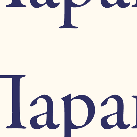
лор
Иллюстрации Н. Кузьмина.