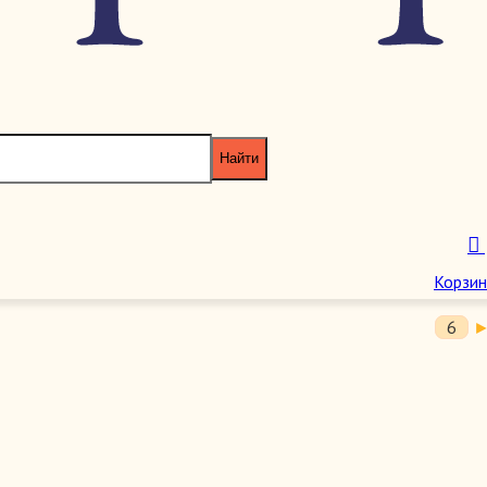
5
2
6
Корзин
6