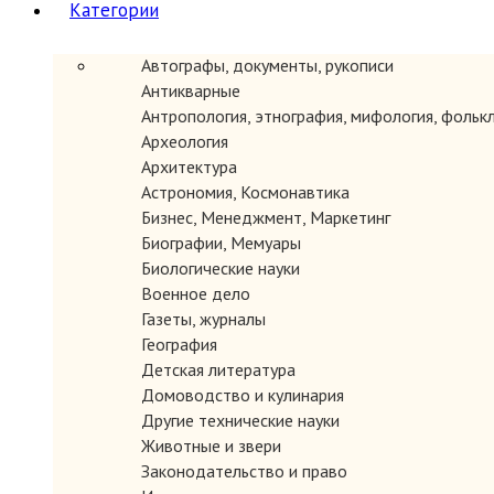
Категории
Автографы, документы, рукописи
Автор: Хазанов Борис.
Антикварные
Год: 1985
Антропология, этнография, мифология, фольк
Место издания: Мюнхен
Археология
Издательство: Страна и мир
Архитектура
Страниц: 251 с.
Тип переплета: Мягкий
Астрономия, Космонавтика
Формат книги: Стандартный
Бизнес, Менеджмент, Маркетинг
Состояние: Очень хорошее-отличное. На форзаце дарственная
Биографии, Мемуары
Описание: `Русская интеллигенция. История безответной любви
Биологические науки
Военное дело
Газеты, журналы
География
Детская литература
Домоводство и кулинария
Другие технические науки
Животные и звери
Законодательство и право