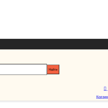
+7 926 7851
+7 495 953 6
paragraf-book@yandex
а.
Пн-Пт 11:00 - 20:00 Сб-Вс 12:00 - 18
Корзин