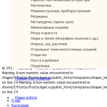
Математика
Машиностроение, приборостроение
Медицина
Металлургия, горное дело
Миниатюрные издания
Мода и красота
Науки о Земле (география, геология и др.)
Огород, сад, растения
Отдельные тома многотомных изданий
Открытки
Охота и рыбалка
Педагогика
© 2019 "Параграф" Покупка и продажа антикварных книг
Политология, геополитика, дипломатия
Warning: A non-numeric value encountered in
Популярная научно-техническая литература
/home/f/fruttis/fruttis.bget.ru/public_html/templates/shaper_
Новые поступления
on line 24 Warning: A non-numeric value encountered in
Промышленность, производство
/home/f/fruttis/fruttis.bget.ru/public_html/templates/shaper_
Психология
on line 24
Путешествия. Географические открытия
Наши услуги
Религия
О нас
Сатира и юмор
Категории