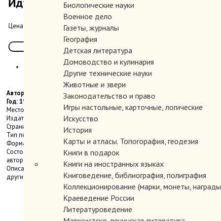
Идущий по воде. Статьи и письма.
Биологические науки
Военное дело
800.00 руб.
Цена:
Газеты, журналы
География
Детская литература
Домоводство и кулинария
Другие технические науки
Животные и звери
Автор: Хазанов Борис.
Законодательство и право
Год: 1985
Игры настольные, карточные, логические
Место издания: Мюнхен
Искусство
Издательство: Страна и мир
Страниц: 251 с.
История
Тип переплета: Мягкий
Карты и атласы. Топогорафия, геодезия
Формат книги: Стандартный
Состояние: Очень хорошее-отличное. На форзаце дарственная надпись
Книги в подарок
автора.
Книги на иностранных языках
Описание: `Русская интеллигенция. История безответной любви`… и
Книговедение, библиография, полиграфия
другие статьи и письма 1972-1984 гг.
Коллекционирование (марки, монеты, награды 
Краеведение России
Литературоведение
Марксистско-ленинская литература