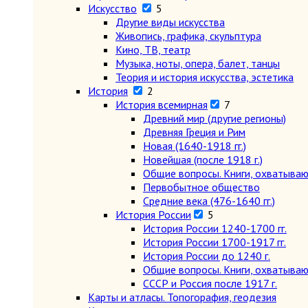
Искусство
5
Другие виды искусства
Живопись, графика, скульптура
Кино, ТВ, театр
Музыка, ноты, опера, балет, танцы
Теория и история искусства, эстетика
История
2
История всемирная
7
Древний мир (другие регионы)
Древняя Греция и Рим
Новая (1640-1918 гг.)
Новейшая (после 1918 г.)
Общие вопросы. Книги, охватыва
Первобытное общество
Средние века (476-1640 гг.)
История России
5
История России 1240-1700 гг.
История России 1700-1917 гг.
История России до 1240 г.
Общие вопросы. Книги, охватыва
СССР и Россия после 1917 г.
Карты и атласы. Топогорафия, геодезия