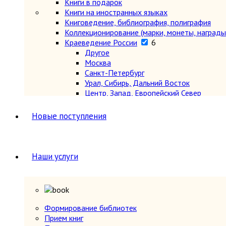
Книги в подарок
Книги на иностранных языках
Книговедение, библиография, полиграфия
Коллекционирование (марки, монеты, награды 
Краеведение России
6
Другое
Москва
Санкт-Петербург
Урал, Сибирь, Дальний Восток
Центр, Запад, Европейский Север
Юг, Кавказ
Литературоведение
Новые поступления
Марксистско-ленинская литература
Математика
Машиностроение, приборостроение
Медицина
6
Наши услуги
Анатомия и физиология
Другое
Нетрадиционная (народная, восточная, 
Психиатрия, нервные болезни
Терапия и инфекционные болезни
Формирование библиотек
Хирургия, онкология, травматология, ор
Прием книг
Металлургия, горное дело