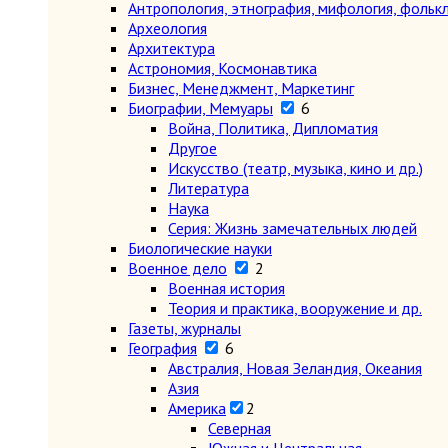
Антропология, этнография, мифология, фольк
Археология
Архитектура
Астрономия, Космонавтика
Бизнес, Менеджмент, Маркетинг
Биографии, Мемуары
6
Война, Политика, Дипломатия
Другое
Искусство (театр, музыка, кино и др.)
Литература
Наука
Серия: Жизнь замечательных людей
Биологические науки
Военное дело
2
Военная история
Теория и практика, вооружение и др.
Газеты, журналы
География
6
Австралия, Новая Зеландия, Океания
Азия
Америка
2
Северная