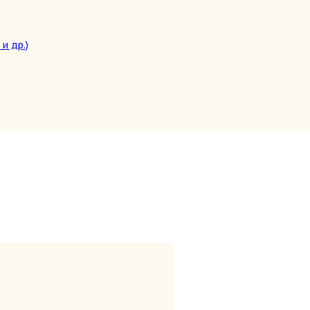
и др.)
целители)
топедия