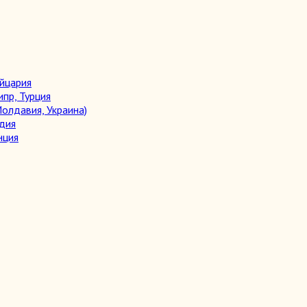
ейцария
ипр, Турция
олдавия, Украина)
дия
нция