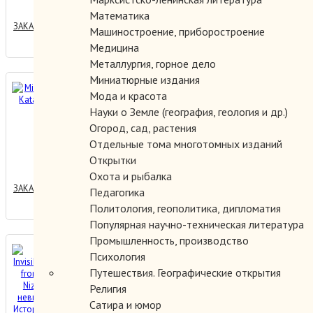
Математика
ЗАКАЗАТЬ
Машиностроение, приборостроение
Медицина
Металлургия, горное дело
Миниатюрные издания
Mihaly Munkacsys. Katalog
Мода и красота
der Werke
Науки о Земле (география, геология и др.)
Огород, сад, растения
Отдельные тома многотомных изданий
500.00 руб.
Открытки
Охота и рыбалка
ЗАКАЗАТЬ
Педагогика
Политология, геополитика, дипломатия
Популярная научно-техническая литература
Промышленность, производство
Mirror of the Invisible World.
Психология
Tales from Khamseh of
Путешествия. Географические открытия
Nizami. Зеркало невидимого
Религия
мира. Истории от Хамсе из
Сатира и юмор