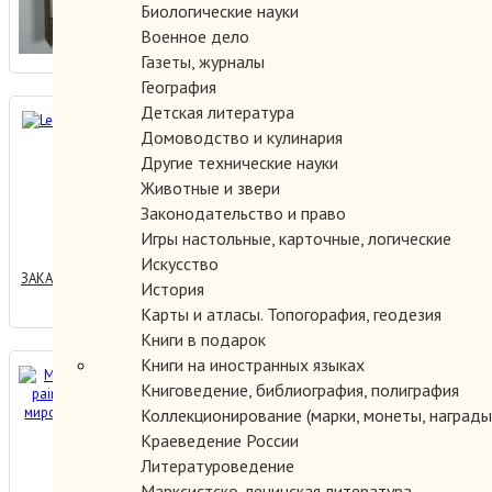
ЗАКАЗАТЬ
Биологические науки
Военное дело
Газеты, журналы
География
Детская литература
Leonardo da Vinci.
Домоводство и кулинария
Другие технические науки
Животные и звери
Законодательство и право
500.00 руб.
Игры настольные, карточные, логические
Искусство
ЗАКАЗАТЬ
История
Карты и атласы. Топогорафия, геодезия
Книги в подарок
Книги на иностранных языках
Masters of world painting/
Книговедение, библиография, полиграфия
Мастера мировой живописи
Коллекционирование (марки, монеты, награды 
Краеведение России
Литературоведение
150.00 руб.
Марксистско-ленинская литература