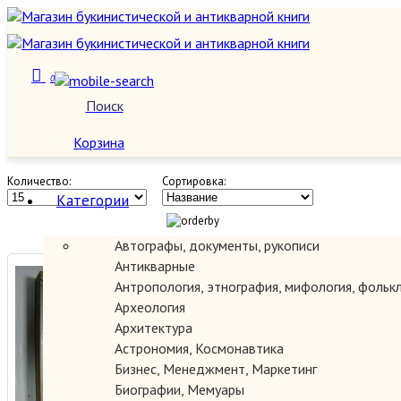
0
Живопись, графика, скульптура
Поиск
О нас
Корзина
Количество:
Сортировка:
Категории
Автографы, документы, рукописи
Антикварные
Kunstschatze des Russischen
Антропология, этнография, мифология, фольк
museums / Сокровища
Археология
Государственного Русского
Архитектура
музея
Астрономия, Космонавтика
200.00 руб.
Бизнес, Менеджмент, Маркетинг
Биографии, Мемуары