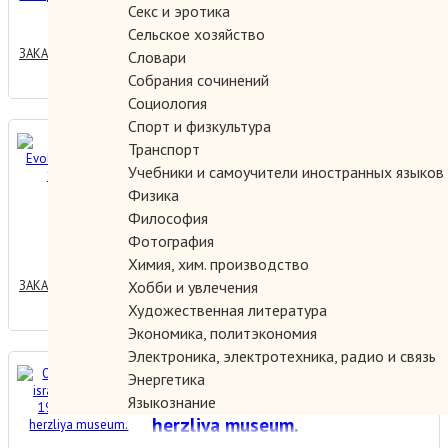
800.00 руб.
Низами.
Секс и эротика
Сельское хозяйство
ЗАКАЗАТЬ
Словари
Собрания сочинений
Социология
Спорт и физкультура
Nadia Leger. Evolution
Транспорт
Premiere 1920-1926.
Учебники и самоучители иностранных языков
Физика
Философия
1000.00 руб.
Фотография
Химия, хим. производство
ЗАКАЗАТЬ
Хобби и увлечения
Художественная литература
Экономика, политэкономия
Электроника, электротехника, радио и связь
Origins of eretz-israeli
Энергетика
sculpture. 1906-1939 the
Языкознание
herzliya museum.