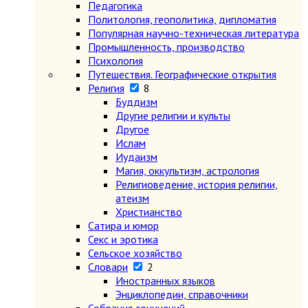
Педагогика
Политология, геополитика, дипломатия
Популярная научно-техническая литература
Промышленность, производство
Психология
Путешествия. Географические открытия
Религия
8
Буддизм
Другие религии и культы
Другое
Ислам
Иудаизм
Магия, оккультизм, астрология
Религиоведение, история религии,
атеизм
Христианство
Сатира и юмор
Секс и эротика
Сельское хозяйство
Словари
2
Иностранных языков
Энциклопедии, справочники