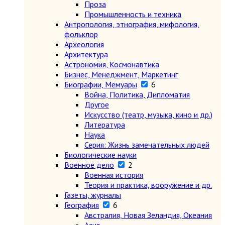
Проза
Промышленность и техника
Антропология, этнография, мифология,
фольклор
Археология
Архитектура
Астрономия, Космонавтика
Бизнес, Менеджмент, Маркетинг
Биографии, Мемуары
6
Война, Политика, Дипломатия
Другое
Искусство (театр, музыка, кино и др.)
Литература
Наука
Серия: Жизнь замечательных людей
Биологические науки
Военное дело
2
Военная история
Теория и практика, вооружение и др.
Газеты, журналы
География
6
Австралия, Новая Зеландия, Океания