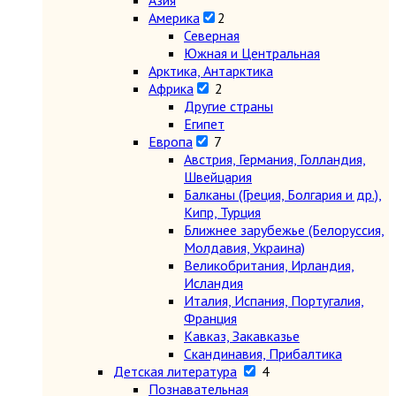
Азия
Америка
2
Северная
Южная и Центральная
Арктика, Антарктика
Африка
2
Другие страны
Египет
Европа
7
Австрия, Германия, Голландия,
Швейцария
Балканы (Греция, Болгария и др.),
Кипр, Турция
Ближнее зарубежье (Белоруссия,
Молдавия, Украина)
Великобритания, Ирландия,
Исландия
Италия, Испания, Португалия,
Франция
Кавказ, Закавказье
Скандинавия, Прибалтика
Детская литература
4
Познавательная