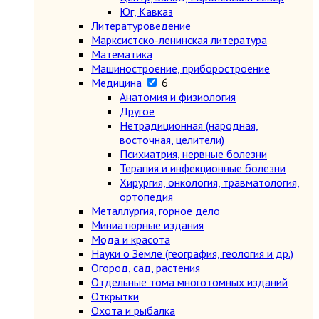
Юг, Кавказ
Литературоведение
Марксистско-ленинская литература
Математика
Машиностроение, приборостроение
Медицина
6
Анатомия и физиология
Другое
Нетрадиционная (народная,
восточная, целители)
Психиатрия, нервные болезни
Терапия и инфекционные болезни
Хирургия, онкология, травматология,
ортопедия
Металлургия, горное дело
Миниатюрные издания
Мода и красота
Науки о Земле (география, геология и др.)
Огород, сад, растения
Отдельные тома многотомных изданий
Открытки
Охота и рыбалка