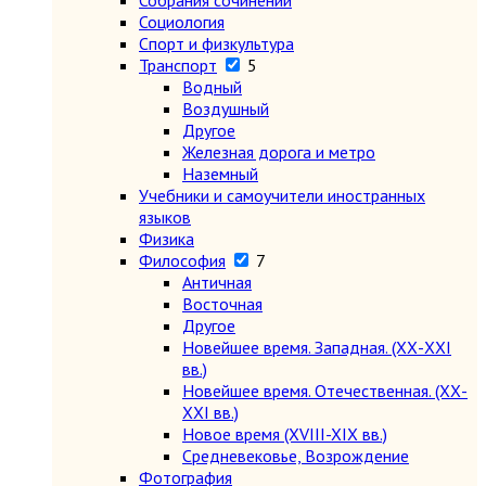
Собрания сочинений
Социология
Спорт и физкультура
Транспорт
5
Водный
Воздушный
Другое
Железная дорога и метро
Наземный
Учебники и самоучители иностранных
языков
Физика
Философия
7
Античная
Восточная
Другое
Новейшее время. Западная. (ХХ-ХХI
вв.)
Новейшее время. Отечественная. (ХХ-
ХХI вв.)
Новое время (XVIII-XIX вв.)
Средневековье, Возрождение
Фотография