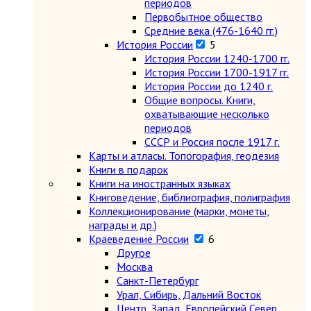
периодов
Первобытное общество
Средние века (476-1640 гг.)
История России
5
История России 1240-1700 гг.
История России 1700-1917 гг.
История России до 1240 г.
Общие вопросы. Книги,
охватывающие несколько
периодов
СССР и Россия после 1917 г.
Карты и атласы. Топогорафия, геодезия
Книги в подарок
Книги на иностранных языках
Книговедение, библиография, полиграфия
Коллекционирование (марки, монеты,
награды и др.)
Краеведение России
6
Другое
Москва
Санкт-Петербург
Урал, Сибирь, Дальний Восток
Центр, Запад, Европейский Север