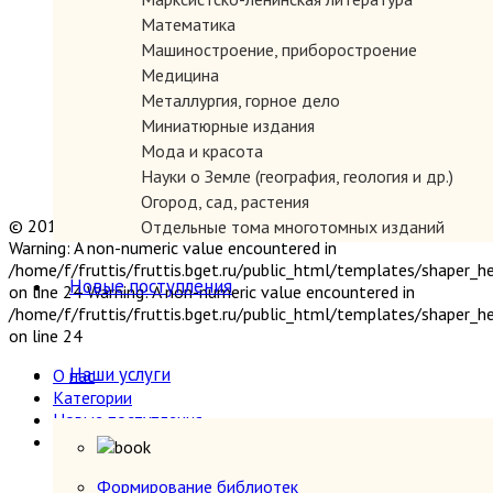
Математика
Машиностроение, приборостроение
Медицина
Металлургия, горное дело
Миниатюрные издания
Мода и красота
Науки о Земле (география, геология и др.)
Огород, сад, растения
© 2019 "Параграф" Покупка и продажа антикварных книг
Отдельные тома многотомных изданий
Warning: A non-numeric value encountered in
Открытки
/home/f/fruttis/fruttis.bget.ru/public_html/templates/shaper_
Охота и рыбалка
Новые поступления
on line 24 Warning: A non-numeric value encountered in
Педагогика
/home/f/fruttis/fruttis.bget.ru/public_html/templates/shaper_
Политология, геополитика, дипломатия
on line 24
Популярная научно-техническая литература
Наши услуги
О нас
Промышленность, производство
Категории
Психология
Новые поступления
Путешествия. Географические открытия
Наши услуги
Религия
Формирование библиотек
Сатира и юмор
Прием книг
Формирование библиотек