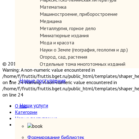
Математика
Машиностроение, приборостроение
Медицина
Металлургия, горное дело
Миниатюрные издания
Мода и красота
Науки о Земле (география, геология и др.)
Огород, сад, растения
© 2019 "Параграф" Покупка и продажа антикварных книг
Отдельные тома многотомных изданий
Warning: A non-numeric value encountered in
Открытки
/home/f/fruttis/fruttis.bget.ru/public_html/templates/shaper_
Охота и рыбалка
Новые поступления
on line 24 Warning: A non-numeric value encountered in
Педагогика
/home/f/fruttis/fruttis.bget.ru/public_html/templates/shaper_
Политология, геополитика, дипломатия
on line 24
Популярная научно-техническая литература
Наши услуги
О нас
Промышленность, производство
Категории
Психология
Новые поступления
Путешествия. Географические открытия
Наши услуги
Религия
Формирование библиотек
Сатира и юмор
Прием книг
Формирование библиотек