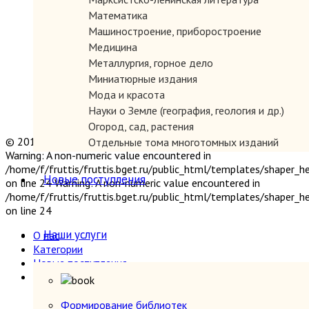
Математика
Машиностроение, приборостроение
Медицина
Металлургия, горное дело
Миниатюрные издания
Мода и красота
Науки о Земле (география, геология и др.)
Огород, сад, растения
© 2019 "Параграф" Покупка и продажа антикварных книг
Отдельные тома многотомных изданий
Warning: A non-numeric value encountered in
Открытки
/home/f/fruttis/fruttis.bget.ru/public_html/templates/shaper_
Охота и рыбалка
Новые поступления
on line 24 Warning: A non-numeric value encountered in
Педагогика
/home/f/fruttis/fruttis.bget.ru/public_html/templates/shaper_
Политология, геополитика, дипломатия
on line 24
Популярная научно-техническая литература
Наши услуги
О нас
Промышленность, производство
Категории
Психология
Новые поступления
Путешествия. Географические открытия
Наши услуги
Религия
Формирование библиотек
Сатира и юмор
Прием книг
Формирование библиотек