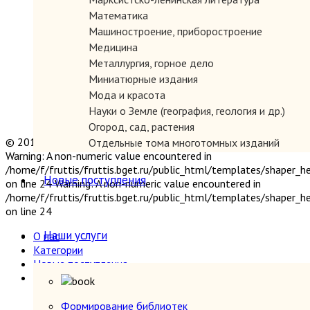
Математика
Машиностроение, приборостроение
Медицина
Металлургия, горное дело
Миниатюрные издания
Мода и красота
Науки о Земле (география, геология и др.)
Огород, сад, растения
© 2019 "Параграф" Покупка и продажа антикварных книг
Отдельные тома многотомных изданий
Warning: A non-numeric value encountered in
Открытки
/home/f/fruttis/fruttis.bget.ru/public_html/templates/shaper_
Охота и рыбалка
Новые поступления
on line 24 Warning: A non-numeric value encountered in
Педагогика
/home/f/fruttis/fruttis.bget.ru/public_html/templates/shaper_
Политология, геополитика, дипломатия
on line 24
Популярная научно-техническая литература
Наши услуги
О нас
Промышленность, производство
Категории
Психология
Новые поступления
Путешествия. Географические открытия
Наши услуги
Религия
Формирование библиотек
Сатира и юмор
Прием книг
Формирование библиотек