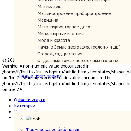
Математика
Машиностроение, приборостроение
Медицина
Металлургия, горное дело
Миниатюрные издания
Мода и красота
Науки о Земле (география, геология и др.)
Огород, сад, растения
© 2019 "Параграф" Покупка и продажа антикварных книг
Отдельные тома многотомных изданий
Warning: A non-numeric value encountered in
Открытки
/home/f/fruttis/fruttis.bget.ru/public_html/templates/shaper_
Охота и рыбалка
Новые поступления
on line 24 Warning: A non-numeric value encountered in
Педагогика
/home/f/fruttis/fruttis.bget.ru/public_html/templates/shaper_
Политология, геополитика, дипломатия
on line 24
Популярная научно-техническая литература
Наши услуги
О нас
Промышленность, производство
Категории
Психология
Новые поступления
Путешествия. Географические открытия
Наши услуги
Религия
Формирование библиотек
Сатира и юмор
Прием книг
Формирование библиотек