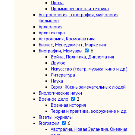
Проза
Промышленность и техника
Антропология, этнография, мифология,
фольклор
Археология
Архитектура
Астрономия, Космонавтика
Бизнес, Менеджмент, Маркетинг
Биографии, Мемуары
6
Война, Политика, Дипломатия
Другое
Искусство (театр, музыка, кино и др.)
Литература
Наука
Серия: Жизнь замечательных людей
Биологические науки
Военное дело
2
Военная история
Теория и практика, вооружение и др.
Газеты, журналы
География
6
Австралия, Новая Зеландия, Океания