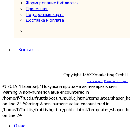
периодов
Формирование библиотек
Первобытное общество
Прием книг
Средние века (476-1640 гг.)
Подарочные карты
История России
5
Доставка и оплата
История России 1240-1700 гг.
История России 1700-1917 гг.
История России до 1240 г.
Общие вопросы. Книги,
охватывающие несколько
Контакты
периодов
СССР и Россия после 1917 г.
Карты и атласы. Топогорафия, геодезия
Книги в подарок
Copyright MAXXmarketing GmbH
Книги на иностранных языках
JoomShopping Download & Support
Книговедение, библиография, полиграфия
© 2019 "Параграф" Покупка и продажа антикварных книг
Коллекционирование (марки, монеты,
Warning: A non-numeric value encountered in
награды и др.)
/home/f/fruttis/fruttis.bget.ru/public_html/templates/shaper_
Краеведение России
6
on line 24 Warning: A non-numeric value encountered in
Другое
/home/f/fruttis/fruttis.bget.ru/public_html/templates/shaper_
Москва
on line 24
Санкт-Петербург
Урал, Сибирь, Дальний Восток
О нас
Центр, Запад, Европейский Север