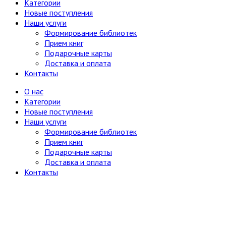
Категории
Юг, Кавказ
Новые поступления
Литературоведение
Наши услуги
Марксистско-ленинская литература
Формирование библиотек
Математика
Прием книг
Машиностроение, приборостроение
Подарочные карты
Медицина
6
Доставка и оплата
Анатомия и физиология
Контакты
Другое
Нетрадиционная (народная,
О нас
восточная, целители)
Категории
Психиатрия, нервные болезни
Новые поступления
Терапия и инфекционные болезни
Наши услуги
Хирургия, онкология, травматология,
Формирование библиотек
ортопедия
Прием книг
Металлургия, горное дело
Подарочные карты
Миниатюрные издания
Доставка и оплата
Мода и красота
Контакты
Науки о Земле (география, геология и др.)
Огород, сад, растения
Отдельные тома многотомных изданий
Открытки
Охота и рыбалка