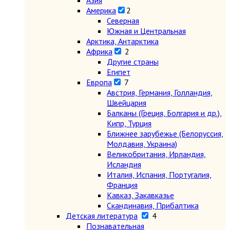
Азия
Америка
2
Северная
Южная и Центральная
Арктика, Антарктика
Африка
2
Другие страны
Египет
Европа
7
Австрия, Германия, Голландия,
Швейцария
Балканы (Греция, Болгария и др.),
Кипр, Турция
Ближнее зарубежье (Белоруссия,
Молдавия, Украина)
Великобритания, Ирландия,
Исландия
Италия, Испания, Португалия,
Франция
Кавказ, Закавказье
Скандинавия, Прибалтика
Детская литература
4
Познавательная