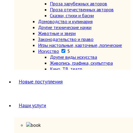
Проза зарубежных авторов
Проза отечественных авторов
Сказки, стихи и басни
Домоводство и кулинария
Другие технические науки
Животные и звери
Законодательство и право
Игры настольные, карточные, логические
Искусство
5
Другие виды искусства
Живопись, графика, скульптура
Кино, ТВ, театр
Музыка, ноты, опера, балет, танцы
Теория и история искусства, эстетика
Новые поступления
История
2
История всемирная
7
Древний мир (другие регионы)
Древняя Греция и Рим
Наши услуги
Новая (1640-1918 гг.)
Новейшая (после 1918 г.)
Общие вопросы. Книги,
охватывающие несколько