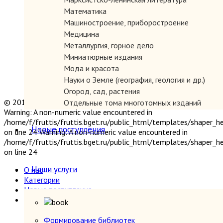
Математика
Машиностроение, приборостроение
Медицина
Металлургия, горное дело
Миниатюрные издания
Мода и красота
Науки о Земле (география, геология и др.)
Огород, сад, растения
© 2019 "Параграф" Покупка и продажа антикварных книг
Отдельные тома многотомных изданий
Warning: A non-numeric value encountered in
Открытки
/home/f/fruttis/fruttis.bget.ru/public_html/templates/shaper_
Охота и рыбалка
Новые поступления
on line 24 Warning: A non-numeric value encountered in
Педагогика
/home/f/fruttis/fruttis.bget.ru/public_html/templates/shaper_
Политология, геополитика, дипломатия
on line 24
Популярная научно-техническая литература
Наши услуги
О нас
Промышленность, производство
Категории
Психология
Новые поступления
Путешествия. Географические открытия
Наши услуги
Религия
Формирование библиотек
Сатира и юмор
Прием книг
Формирование библиотек