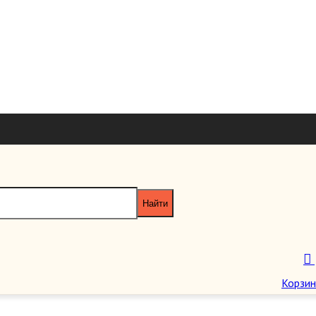
+7 926 7851
+7 495 953 6
paragraf-book@yandex
Пн-Пт 11:00 - 20:00 Сб-Вс 12:00 - 18
Корзин