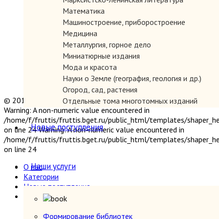
Математика
Машиностроение, приборостроение
Медицина
Металлургия, горное дело
Миниатюрные издания
Мода и красота
Науки о Земле (география, геология и др.)
Огород, сад, растения
© 2019 "Параграф" Покупка и продажа антикварных книг
Отдельные тома многотомных изданий
Warning: A non-numeric value encountered in
Открытки
/home/f/fruttis/fruttis.bget.ru/public_html/templates/shaper_
Охота и рыбалка
Новые поступления
on line 24 Warning: A non-numeric value encountered in
Педагогика
/home/f/fruttis/fruttis.bget.ru/public_html/templates/shaper_
Политология, геополитика, дипломатия
on line 24
Популярная научно-техническая литература
Наши услуги
О нас
Промышленность, производство
Категории
Психология
Новые поступления
Путешествия. Географические открытия
Наши услуги
Религия
Формирование библиотек
Сатира и юмор
Прием книг
Формирование библиотек