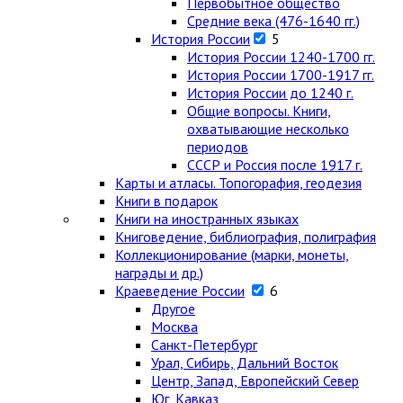
Первобытное общество
Средние века (476-1640 гг.)
История России
5
История России 1240-1700 гг.
История России 1700-1917 гг.
История России до 1240 г.
Общие вопросы. Книги,
охватывающие несколько
периодов
СССР и Россия после 1917 г.
Карты и атласы. Топогорафия, геодезия
Книги в подарок
Книги на иностранных языках
Книговедение, библиография, полиграфия
Коллекционирование (марки, монеты,
награды и др.)
Краеведение России
6
Другое
Москва
Санкт-Петербург
Урал, Сибирь, Дальний Восток
Центр, Запад, Европейский Север
Юг, Кавказ