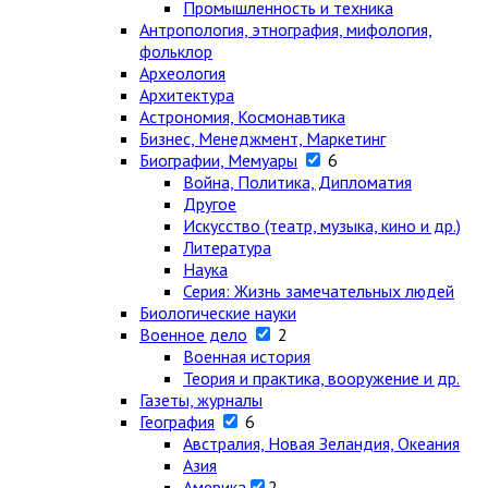
Промышленность и техника
Антропология, этнография, мифология,
фольклор
Археология
Архитектура
Астрономия, Космонавтика
Бизнес, Менеджмент, Маркетинг
Биографии, Мемуары
6
Война, Политика, Дипломатия
Другое
Искусство (театр, музыка, кино и др.)
Литература
Наука
Серия: Жизнь замечательных людей
Биологические науки
Военное дело
2
Военная история
Теория и практика, вооружение и др.
Газеты, журналы
География
6
Австралия, Новая Зеландия, Океания
Азия
Америка
2