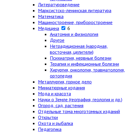
Литературоведение
Марксистско-ленинская литература
Математика
Машиностроение, приборостроение
Медицина
6
Анатомия и физиология
Другое
Нетрадиционная (народная,
восточная, целители)
Психиатрия, нервные болезни
Терапия и инфекционные болезни
Хирургия, онкология, травматология,
ортопедия
Металлургия, горное дело
Миниатюрные издания
Мода и красота
Науки о Земле (география, геология и др.)
Огород, сад, растения
Отдельные тома многотомных изданий
Открытки
Охота и рыбалка
Педагогика