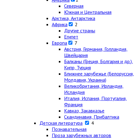
Северная
Южная и Центральная
Арктика, Антарктика
Африка
2
Другие страны
Египет
Европа
7
Австрия, Германия, Голландия,
Швейцария
Балканы (Греция, Болгария и др.),
Кипр, Турция
Ближнее зарубежье (Белоруссия,
Молдавия, Украина)
Великобритания, Ирландия,
Исландия
Италия, Испания, Португалия,
Франция
Кавказ, Закавказье
Скандинавия, Прибалтика
Детская литература
4
Познавательная
Проза зарубежных авторов