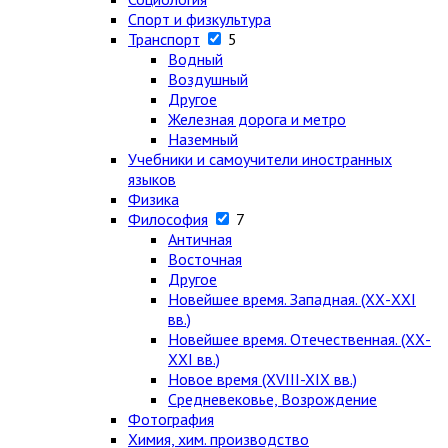
Спорт и физкультура
Транспорт
5
Водный
Воздушный
Другое
Железная дорога и метро
Наземный
Учебники и самоучители иностранных
языков
Физика
Философия
7
Античная
Восточная
Другое
Новейшее время. Западная. (ХХ-ХХI
вв.)
Новейшее время. Отечественная. (ХХ-
ХХI вв.)
Новое время (XVIII-XIX вв.)
Средневековье, Возрождение
Фотография
Химия, хим. производство