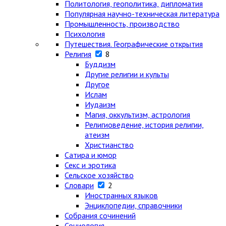
Политология, геополитика, дипломатия
Популярная научно-техническая литература
Промышленность, производство
Психология
Путешествия. Географические открытия
Религия
8
Буддизм
Другие религии и культы
Другое
Ислам
Иудаизм
Магия, оккультизм, астрология
Религиоведение, история религии,
атеизм
Христианство
Сатира и юмор
Секс и эротика
Сельское хозяйство
Словари
2
Иностранных языков
Энциклопедии, справочники
Собрания сочинений
Социология