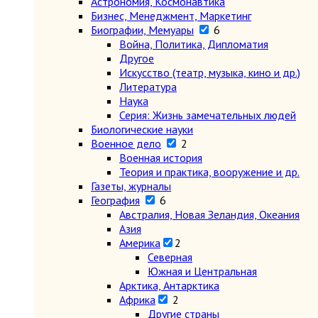
Астрономия, Космонавтика
Бизнес, Менеджмент, Маркетинг
Биографии, Мемуары
6
Война, Политика, Дипломатия
Другое
Искусство (театр, музыка, кино и др.)
Литература
Наука
Серия: Жизнь замечательных людей
Биологические науки
Военное дело
2
Военная история
Теория и практика, вооружение и др.
Газеты, журналы
География
6
Австралия, Новая Зеландия, Океания
Азия
Америка
2
Северная
Южная и Центральная
Арктика, Антарктика
Африка
2
Другие страны