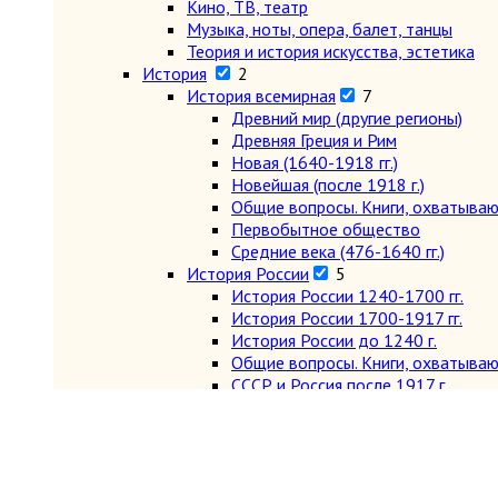
Кино, ТВ, театр
Музыка, ноты, опера, балет, танцы
Теория и история искусства, эстетика
История
2
История всемирная
7
Древний мир (другие регионы)
Древняя Греция и Рим
Новая (1640-1918 гг.)
Новейшая (после 1918 г.)
Общие вопросы. Книги, охватыва
Первобытное общество
Средние века (476-1640 гг.)
История России
5
История России 1240-1700 гг.
История России 1700-1917 гг.
История России до 1240 г.
Общие вопросы. Книги, охватыва
СССР и Россия после 1917 г.
Карты и атласы. Топогорафия, геодезия
Книги в подарок
Книги на иностранных языках
Книговедение, библиография, полиграфия
Новые поступления
Коллекционирование (марки, монеты, награды 