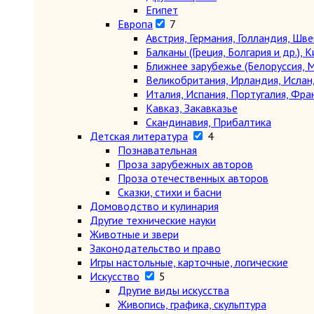
Египет
Европа
7
Австрия, Германия, Голландия, Шв
Балканы (Греция, Болгария и др.), К
Ближнее зарубежье (Белоруссия, М
Великобритания, Ирландия, Ислан
Италия, Испания, Португалия, Фра
Кавказ, Закавказье
Скандинавия, Прибалтика
Детская литература
4
Познавательная
Проза зарубежных авторов
Проза отечественных авторов
Сказки, стихи и басни
Домоводство и кулинария
Другие технические науки
Животные и звери
Законодательство и право
Игры настольные, карточные, логические
Искусство
5
Другие виды искусства
Живопись, графика, скульптура