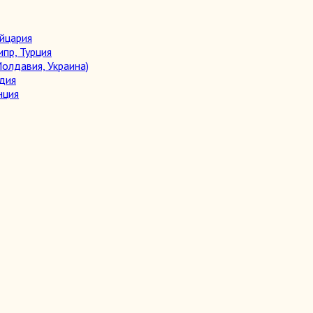
ейцария
ипр, Турция
олдавия, Украина)
дия
нция