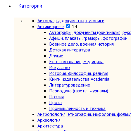
Категории
Автографы, документы, рукописи
Антикварные
14
Автографы, документы (оригиналы), рук
Афиши, плакаты, гравюры, фотографии
Военное дело, военная история
Детская литература
Другие
Естествознание, медицина
Искусство
История, философия, религия
Книги издательства Academia
Литературоведение
Периодика (газеты, журналы)
Поэзия
Проза
Промышленность и техника
Антропология, этнография, мифология, фольк
Археология
Архитектура