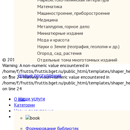
Математика
Машиностроение, приборостроение
Медицина
Металлургия, горное дело
Миниатюрные издания
Мода и красота
Науки о Земле (география, геология и др.)
Огород, сад, растения
© 2019 "Параграф" Покупка и продажа антикварных книг
Отдельные тома многотомных изданий
Warning: A non-numeric value encountered in
Открытки
/home/f/fruttis/fruttis.bget.ru/public_html/templates/shaper_
Охота и рыбалка
Новые поступления
on line 24 Warning: A non-numeric value encountered in
Педагогика
/home/f/fruttis/fruttis.bget.ru/public_html/templates/shaper_
Политология, геополитика, дипломатия
on line 24
Популярная научно-техническая литература
Наши услуги
О нас
Промышленность, производство
Категории
Психология
Новые поступления
Путешествия. Географические открытия
Наши услуги
Религия
Формирование библиотек
Сатира и юмор
Прием книг
Формирование библиотек