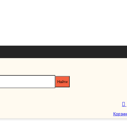
+7 926 7851
+7 495 953 6
paragraf-book@yandex
Пн-Пт 11:00 - 20:00 Сб-Вс 12:00 - 18
Корзин