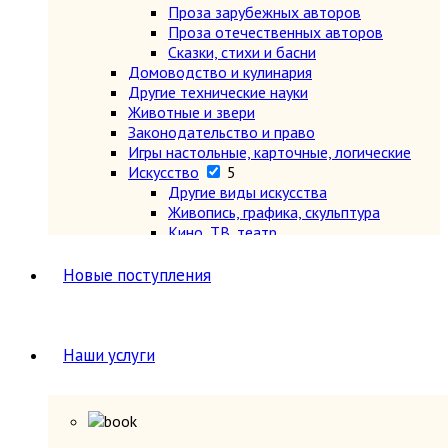
Проза зарубежных авторов
Проза отечественных авторов
Сказки, стихи и басни
Домоводство и кулинария
Другие технические науки
Животные и звери
Законодательство и право
Игры настольные, карточные, логические
Искусство
5
Другие виды искусства
Живопись, графика, скульптура
Кино, ТВ, театр
Музыка, ноты, опера, балет, танцы
Теория и история искусства, эстетика
Новые поступления
История
2
История всемирная
7
Древний мир (другие регионы)
Древняя Греция и Рим
Наши услуги
Новая (1640-1918 гг.)
Новейшая (после 1918 г.)
Общие вопросы. Книги,
охватывающие несколько