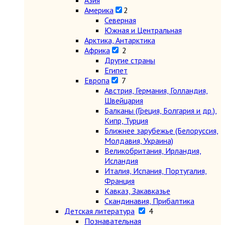
Азия
Америка
2
Северная
Южная и Центральная
Арктика, Антарктика
Африка
2
Другие страны
Египет
Европа
7
Австрия, Германия, Голландия,
Швейцария
Балканы (Греция, Болгария и др.),
Кипр, Турция
Ближнее зарубежье (Белоруссия,
Молдавия, Украина)
Великобритания, Ирландия,
Исландия
Италия, Испания, Португалия,
Франция
Кавказ, Закавказье
Скандинавия, Прибалтика
Детская литература
4
Познавательная