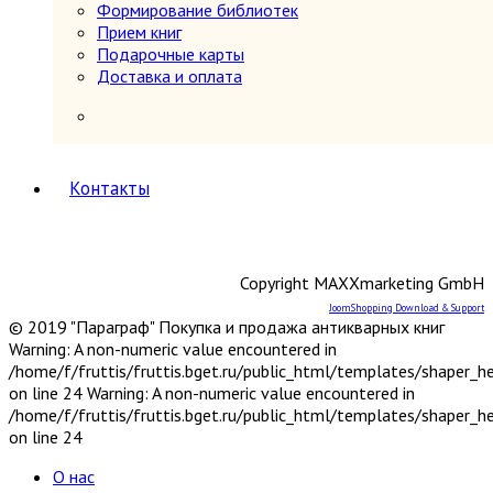
периодов
Формирование библиотек
Первобытное общество
Прием книг
Средние века (476-1640 гг.)
Подарочные карты
История России
5
Доставка и оплата
История России 1240-1700 гг.
История России 1700-1917 гг.
История России до 1240 г.
Общие вопросы. Книги,
охватывающие несколько
Контакты
периодов
СССР и Россия после 1917 г.
Карты и атласы. Топогорафия, геодезия
Книги в подарок
Copyright MAXXmarketing GmbH
Книги на иностранных языках
JoomShopping Download & Support
Книговедение, библиография, полиграфия
© 2019 "Параграф" Покупка и продажа антикварных книг
Коллекционирование (марки, монеты,
Warning: A non-numeric value encountered in
награды и др.)
/home/f/fruttis/fruttis.bget.ru/public_html/templates/shaper_
Краеведение России
6
on line 24 Warning: A non-numeric value encountered in
Другое
/home/f/fruttis/fruttis.bget.ru/public_html/templates/shaper_
Москва
on line 24
Санкт-Петербург
Урал, Сибирь, Дальний Восток
О нас
Центр, Запад, Европейский Север