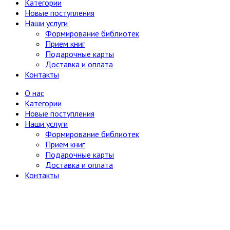
Категории
Юг, Кавказ
Новые поступления
Литературоведение
Наши услуги
Марксистско-ленинская литература
Формирование библиотек
Математика
Прием книг
Машиностроение, приборостроение
Подарочные карты
Медицина
6
Доставка и оплата
Анатомия и физиология
Контакты
Другое
Нетрадиционная (народная,
О нас
восточная, целители)
Категории
Психиатрия, нервные болезни
Новые поступления
Терапия и инфекционные болезни
Наши услуги
Хирургия, онкология, травматология,
Формирование библиотек
ортопедия
Прием книг
Металлургия, горное дело
Подарочные карты
Миниатюрные издания
Доставка и оплата
Мода и красота
Контакты
Науки о Земле (география, геология и др.)
Огород, сад, растения
Отдельные тома многотомных изданий
Открытки
Охота и рыбалка