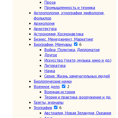
Проза
Промышленность и техника
Антропология, этнография, мифология,
фольклор
Археология
Архитектура
Астрономия, Космонавтика
Бизнес, Менеджмент, Маркетинг
Биографии, Мемуары
6
Война, Политика, Дипломатия
Другое
Искусство (театр, музыка, кино и др.)
Литература
Наука
Серия: Жизнь замечательных людей
Биологические науки
Военное дело
2
Военная история
Теория и практика, вооружение и др.
Газеты, журналы
География
6
Австралия, Новая Зеландия, Океания